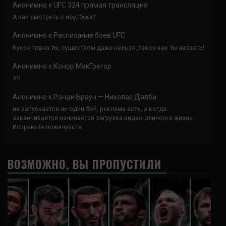
Анонимно
к
UFC 324 прямая трансляция
А как смотреть с ноутбука?
Анонимно
к
Расписание боев UFC
Кусок говна ты, существом даже нельзя ,такое как ты назвать!
Анонимно
к
Конор МакГрегор
УЧ
Анонимно
к
Рэнди Браун — Николас Далби
не запускается ни один бой, реклама есть, а когда
заканчивается начинается загрузка видео длиною в жизнь.
Исправьте пожалуйста
ВОЗМОЖНО, ВЫ ПРОПУСТИЛИ