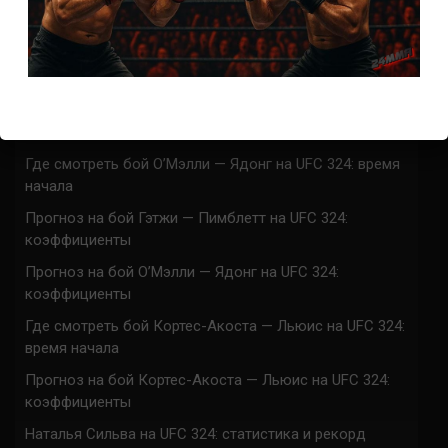
Марафон боев UFC 325 прямая трансляция
UFC 324 прямая трансляция
Марафон боев UFC 324 прямая трансляция
Где смотреть бой Гэтжи — Пимблетт на UFC 324:
время начала
Где смотреть бой О’Мэлли — Ядонг на UFC 324: время
начала
Прогноз на бой Гэтжи — Пимблетт на UFC 324:
коэффициенты
Прогноз на бой О’Мэлли — Ядонг на UFC 324:
коэффициенты
Где смотреть бой Кортес-Акоста — Льюис на UFC 324:
время начала
Прогноз на бой Кортес-Акоста — Льюис на UFC 324:
коэффициенты
Наталья Сильва на UFC 324: статистика и рекорд