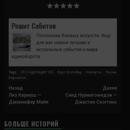
Решит Сабитов
Поклонник боевых искусств. Ищу
для вас самые лучшие и
актуальные события и мира
единоборств.
UFC Fight Night 133
Курт Холобау
Нокауты
Раони
Tags:
Барселос
Навигация
Назад
Далее
записи
Лиз Кармуш —
Саид Нурмагомедов —
Дженнифер Майя
Джастин Скоггинс
БОЛЬШЕ ИСТОРИЙ