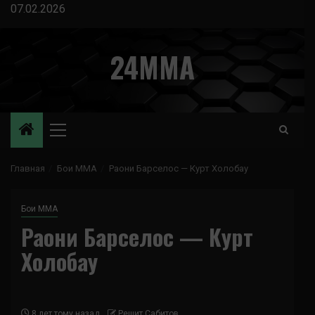
Перейти
07.02.2026
к
содержимому
24MMA
Основное
меню
Главная
Бои ММА
Раони Барселос — Курт Холобау
Бои ММА
Раони Барселос — Курт
Холобау
8 лет тому назад
Решит Сабитов