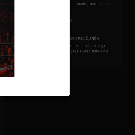
Кусок говна ты, существом даже нельзя ,такое как ты
назвать!
Анонимно
к
Конор МакГрегор
УЧ
Анонимно
к
Рэнди Браун — Николас Далби
не запускается ни один бой, реклама есть, а когда
заканчивается начинается загрузка видео длиною в
жизнь. Исправьте пожалуйста