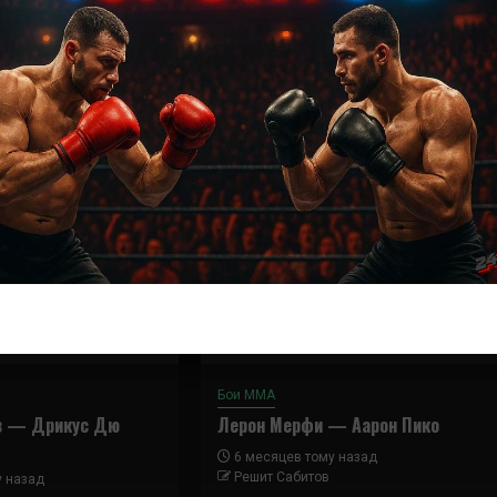
Далее
Раони Барселос — Курт Холобау
Бои ММА
в — Дрикус Дю
Лерон Мерфи — Аарон Пико
6 месяцев тому назад
Решит Сабитов
у назад