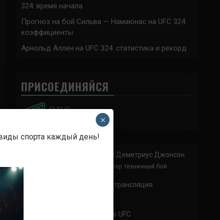
324: время начала
Прогноз на бой Сильва — Намаюнас на UFC 324:
коэффициенты
Арнольд Аллен на UFC 324: статистика и рекорд
ПРИСОЕДИНЯЙСЯ
×
 виды спорта каждый день!
Анонимно
к
Доминик Круз — Деметриус Джонсон
Спасибо что выложили этот супер техничный бой
Анонимно
к
UFC 324 прямая трансляция
А как смотреть с ноутбука?
Анонимно
к
Расписание боев UFC