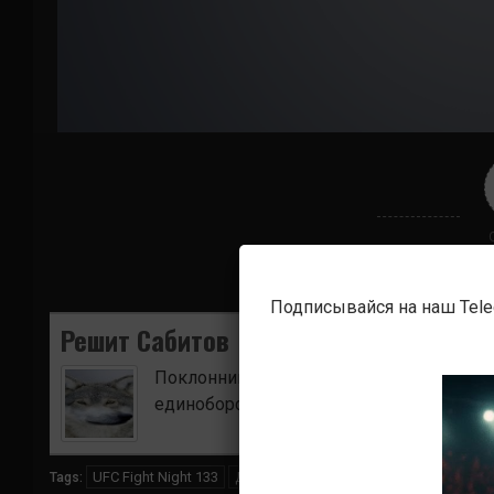
Подписывайся на наш Tel
Решит Сабитов
Поклонник боевых искусств. Ищу для в
единоборств.
UFC Fight Night 133
Дженнифер Майя
Лиз Кармуш
Tags: