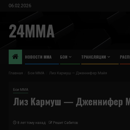
Перейти
06.02.2026
к
содержимому
24MMA
НОВОСТИ ММА
БОИ
ТРАНСЛЯЦИИ
РАСП
Главная
Бои ММА
Лиз Кармуш — Дженнифер Майя
Бои ММА
Лиз Кармуш — Дженнифер 
8 лет тому назад
Решит Сабитов