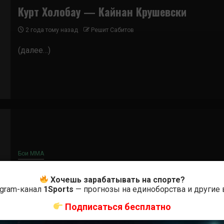
Курт Холобау — Кайнан Крушевски
2 года тому назад
Решит Сабитов
(далее…)
Бои ММА
Тиаго Энрике Мойзес – Курт Холобау
Хочешь зарабатывать на спорте?
egram-канал
1Sports
— прогнозы на единоборства и другие
7 лет тому назад
Решит Сабитов
Подписаться бесплатно
(далее…)