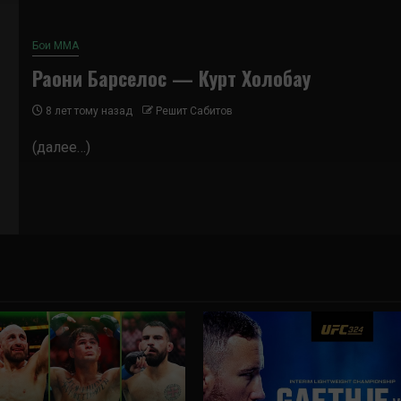
Бои ММА
Раони Барселос — Курт Холобау
8 лет тому назад
Решит Сабитов
(далее…)