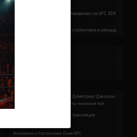
324: время начала
Прогноз на бой Сильва — Намаюнас на UFC 324:
коэффициенты
Арнольд Аллен на UFC 324: статистика и рекорд
ПРИСОЕДИНЯЙСЯ
Анонимно
к
Доминик Круз — Деметриус Джонсон
Спасибо что выложили этот супер техничный бой
Анонимно
к
UFC 324 прямая трансляция
А как смотреть с ноутбука?
Анонимно
к
Расписание боев UFC