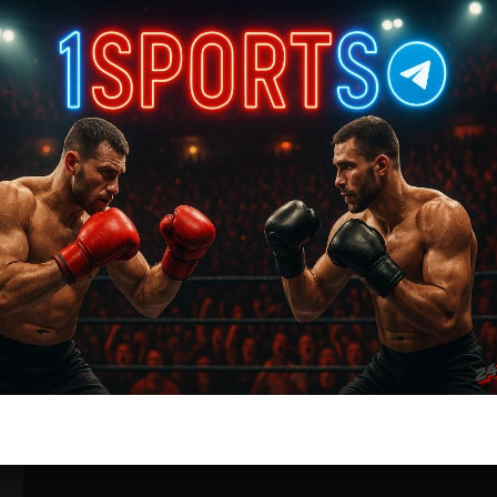
Бои ММА
Шейн Бургос – Курт Холобау
7 лет тому назад
Решит Сабитов
(далее…)