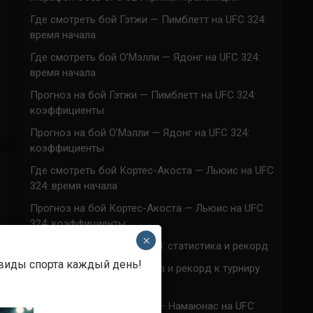
Где смотреть бой Гэтжи — Пимблетт на UFC 324:
время начала
Где смотреть бой О’Мэлли — Ядонг на UFC 324:
время начала
Прогноз на бой Гэтжи — Пимблетт на UFC 324:
коэффициенты
Прогноз на бой О’Мэлли — Ядонг на UFC 324:
коэффициенты
Где смотреть бой Кортес-Акоста — Льюис на UFC
324: время начала
Прогноз на бой Кортес-Акоста — Льюис на UFC
324: коэффициенты
×
Наталья Сильва на UFC 324: статистика и рекорд
 виды спорта каждый день!
Роуз Намаюнас: статистика и рекорд к турниру
UFC 324
Где смотреть бой Сильва — Намаюнас на UFC