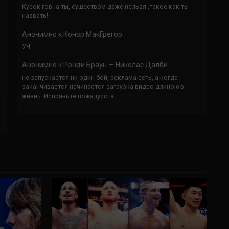
Кусок говна ты, существом даже нельзя ,такое как ты
назвать!
Анонимно
к
Конор МакГрегор
УЧ
Анонимно
к
Рэнди Браун — Николас Далби
не запускается ни один бой, реклама есть, а когда
заканчивается начинается загрузка видео длиною в
жизнь. Исправьте пожалуйста