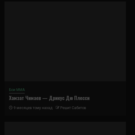
Бои ММА
Хамзат Чимаев — Дрикус Дю Плесси
9 месяцев тому назад
Решит Сабитов