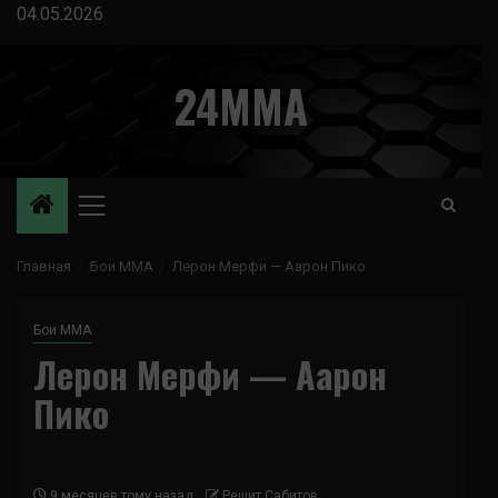
Перейти
04.05.2026
к
содержимому
24MMA
Основное
меню
Главная
Бои ММА
Лерон Мерфи — Аарон Пико
Бои ММА
Лерон Мерфи — Аарон
Пико
9 месяцев тому назад
Решит Сабитов