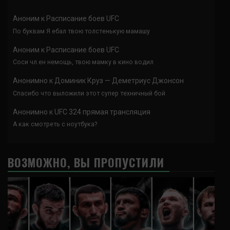
Аноним
к
Расписание боев UFC
По буквам Я ебал твою толстенькую мамашу
Аноним
к
Расписание боев UFC
Соси чл.ен немощь, твою мамку в кино водил
Анонимно
к
Доминик Круз — Деметриус Джонсон
Спасибо что выложили этот супер техничный бой
Анонимно
к
UFC 324 прямая трансляция
А как смотреть с ноутбука?
ВОЗМОЖНО, ВЫ ПРОПУСТИЛИ