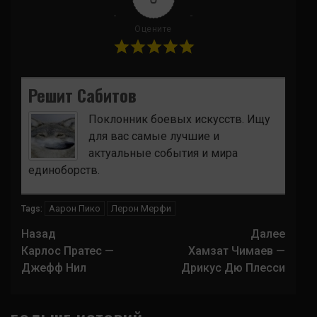
Оцените
Решит Сабитов
Поклонник боевых искусств. Ищу
для вас самые лучшие и
актуальные события и мира
единоборств.
Аарон Пико
Лерон Мерфи
Tags:
Навигация
Назад
Далее
записи
Карлос Пратес —
Хамзат Чимаев —
Джефф Нил
Дрикус Дю Плесси