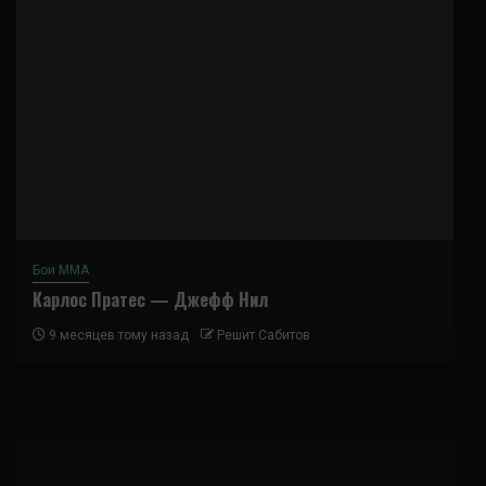
Бои ММА
Карлос Пратес — Джефф Нил
9 месяцев тому назад
Решит Сабитов