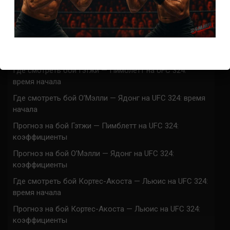
ACA 200 прямая трансляция
Марафон боев UFC 325 прямая трансляция
UFC 324 прямая трансляция
Марафон боев UFC 324 прямая трансляция
Где смотреть бой Гэтжи — Пимблетт на UFC 324:
время начала
Где смотреть бой О’Мэлли — Ядонг на UFC 324: время
начала
Прогноз на бой Гэтжи — Пимблетт на UFC 324:
коэффициенты
Прогноз на бой О’Мэлли — Ядонг на UFC 324:
коэффициенты
Где смотреть бой Кортес-Акоста — Льюис на UFC 324:
время начала
Прогноз на бой Кортес-Акоста — Льюис на UFC 324:
коэффициенты