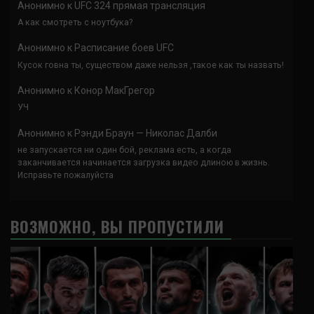
Анонимно
к
UFC 324 прямая трансляция
А как смотреть с ноутбука?
Анонимно
к
Расписание боев UFC
Кусок говна ты, существом даже нельзя ,такое как ты назвать!
Анонимно
к
Конор МакГрегор
УЧ
Анонимно
к
Рэнди Браун — Николас Далби
не запускается ни один бой, реклама есть, а когда
заканчивается начинается загрузка видео длиною в жизнь.
Исправьте пожалуйста
ВОЗМОЖНО, ВЫ ПРОПУСТИЛИ