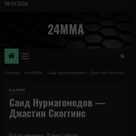
Перейти
08.02.2026
к
содержимому
24MMA
Основное
меню
Главная
Бои ММА
Саид Нурмагомедов — Джастин Скоггинс
Бои ММА
Саид Нурмагомедов —
Джастин Скоггинс
8 лет тому назад
Решит Сабитов