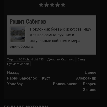
Решит Сабитов
Поклонник боевых искусств. Ищу
для вас самые лучшие и
актуальные события и мира
единоборств.
UFC Fight Night 133
Джастин Скоггинс
Саид
Tags:
Нурмагомедов
Навигация
Назад
Далее
записи
Раони Барселос — Курт
Александр
Холобау
Волкановски — Даррен
Элкинс