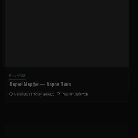
Бои ММА
Лерон Мерфи — Аарон Пико
6 месяцев тому назад
Решит Сабитов