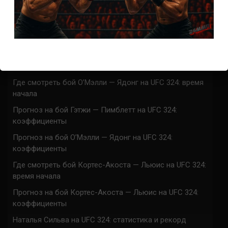
Марафон боев UFC 325 прямая трансляция
UFC 324 прямая трансляция
Марафон боев UFC 324 прямая трансляция
Где смотреть бой Гэтжи — Пимблетт на UFC 324:
время начала
Где смотреть бой О’Мэлли — Ядонг на UFC 324: время
начала
Прогноз на бой Гэтжи — Пимблетт на UFC 324:
коэффициенты
Прогноз на бой О’Мэлли — Ядонг на UFC 324:
коэффициенты
Где смотреть бой Кортес-Акоста — Льюис на UFC 324:
время начала
Прогноз на бой Кортес-Акоста — Льюис на UFC 324:
коэффициенты
Наталья Сильва на UFC 324: статистика и рекорд