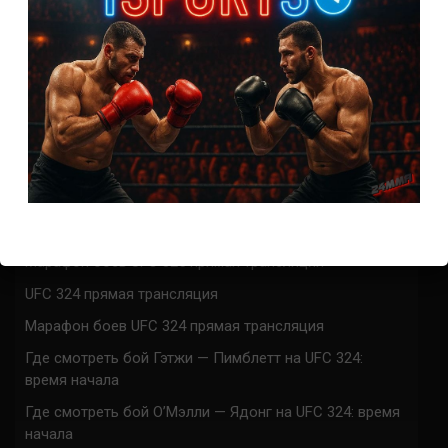
0
КОММЕНТАРИЕВ
СВЕЖИЕ ЗАПИСИ
ACA 200 прямая трансляция
Марафон боев UFC 325 прямая трансляция
UFC 324 прямая трансляция
Марафон боев UFC 324 прямая трансляция
Где смотреть бой Гэтжи — Пимблетт на UFC 324:
время начала
Где смотреть бой О’Мэлли — Ядонг на UFC 324: время
начала