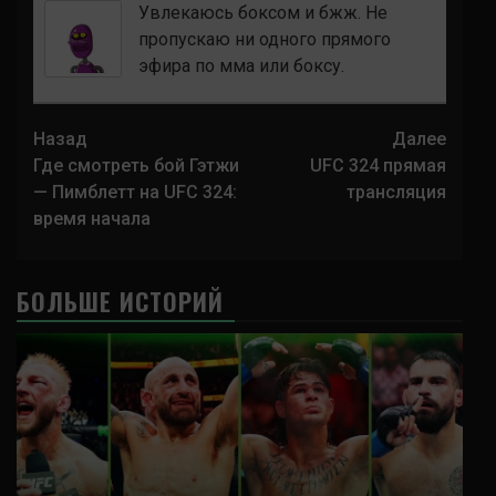
Увлекаюсь боксом и бжж. Не
пропускаю ни одного прямого
эфира по мма или боксу.
Навигация
Назад
Далее
записи
Где смотреть бой Гэтжи
UFC 324 прямая
— Пимблетт на UFC 324:
трансляция
время начала
БОЛЬШЕ ИСТОРИЙ