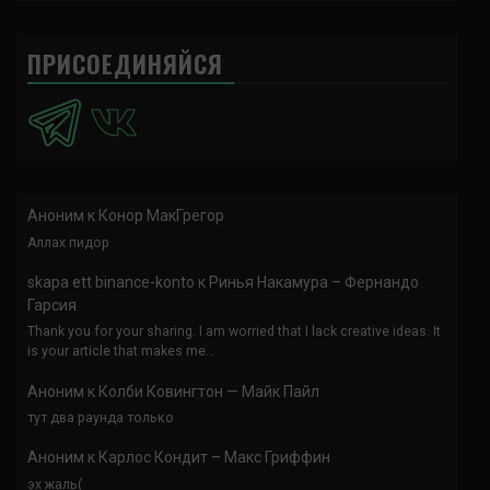
ПРИСОЕДИНЯЙСЯ
Аноним
к
Конор МакГрегор
Аллах пидор
skapa ett binance-konto
к
Ринья Накамура – Фернандо
Гарсия
Thank you for your sharing. I am worried that I lack creative ideas. It
is your article that makes me…
Аноним
к
Колби Ковингтон — Майк Пайл
тут два раунда только
Аноним
к
Карлос Кондит – Макс Гриффин
эх жаль(