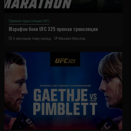
Прямая трансляция UFC
Марафон боев UFC 325 прямая трансляция
6 месяцев тому назад
Михаил Маслов