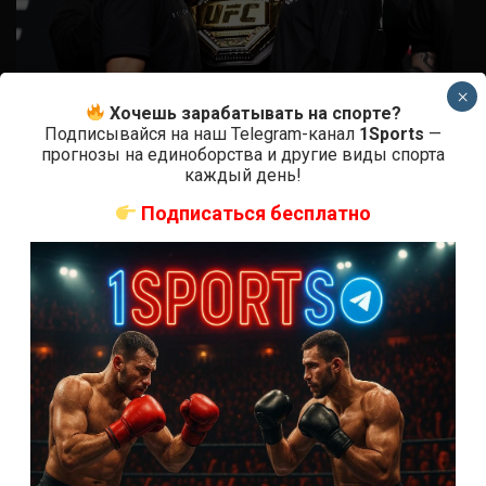
×
Хочешь зарабатывать на спорте?
Подписывайся на наш Telegram-канал
1Sports
—
прогнозы на единоборства и другие виды спорта
Новости ММА
каждый день!
Прогноз на бой Гэтжи — Пимблетт на UFC 324:
коэффициенты
Подписаться бесплатно
7 месяцев тому назад
Решит Сабитов
Подписаться