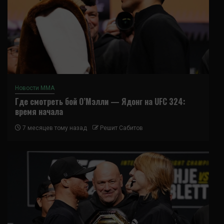
Новости ММА
Где смотреть бой О’Мэлли — Ядонг на UFC 324:
время начала
7 месяцев тому назад
Решит Сабитов