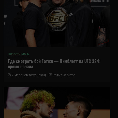
Новости ММА
Где смотреть бой Гэтжи — Пимблетт на UFC 324:
время начала
7 месяцев тому назад
Решит Сабитов