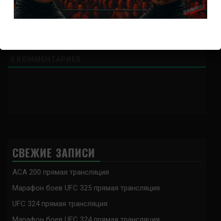
0
КОММЕНТАРИЕВ
СВЕЖИЕ ЗАПИСИ
ACA 200 прямая трансляция
Марафон боев UFC 325 прямая трансляция
UFC 324 прямая трансляция
Марафон боев UFC 324 прямая трансляция