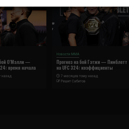
Новости ММА
 бой О’Мэлли —
Прогноз на бой Гэтжи — Пимблетт
324: время начала
на UFC 324: коэффициенты
у назад
7 месяцев тому назад
Решит Сабитов