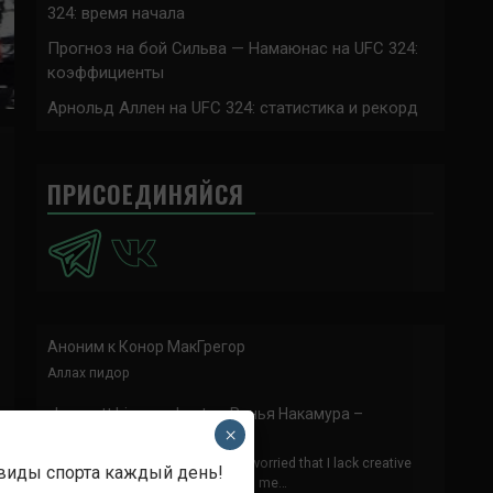
324: время начала
Прогноз на бой Сильва — Намаюнас на UFC 324:
коэффициенты
Арнольд Аллен на UFC 324: статистика и рекорд
ПРИСОЕДИНЯЙСЯ
Аноним
к
Конор МакГрегор
Аллах пидор
skapa ett binance-konto
к
Ринья Накамура –
×
Фернандо Гарсия
Thank you for your sharing. I am worried that I lack creative
 виды спорта каждый день!
ideas. It is your article that makes me…