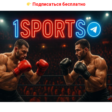
Подписаться бесплатно
Оцените
ас самые лучшие и актуальные события и мира
Далее
Прогноз на бой О’Мэлли — Ядонг на UFC 324:
коэффициенты