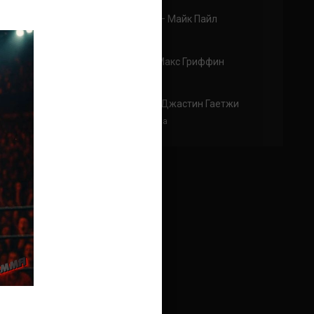
Аноним
к
Колби Ковингтон — Майк Пайл
тут два раунда только
Аноним
к
Карлос Кондит – Макс Гриффин
эх жаль(
Аноним
к
Эдди Альварес — Джастин Гаетжи
Просто что за бой!! Два хищника