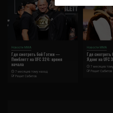
Новости ММА
Новости ММА
Где смотреть бой Гэтжи —
Где смотреть
Пимблетт на UFC 324: время
Ядонг на UFC 
начала
7 месяцев том
Решит Сабитов
7 месяцев тому назад
Решит Сабитов