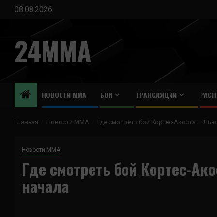
Перейти
08.08.2026
к
содержимому
24MMA
НОВОСТИ ММА
БОИ
ТРАНСЛЯЦИИ
РАСП
Главная
Новости ММА
Где смотреть бой Кортес-Акоста — Льюи
Новости ММА
Где смотреть бой Кортес-Ак
начала