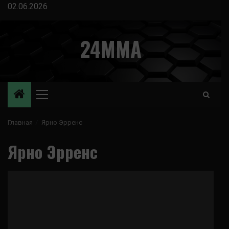
Перейти
02.06.2026
к
содержимому
24MMA
Основное
меню
Главная
Ярно Эрренс
Ярно Эрренс