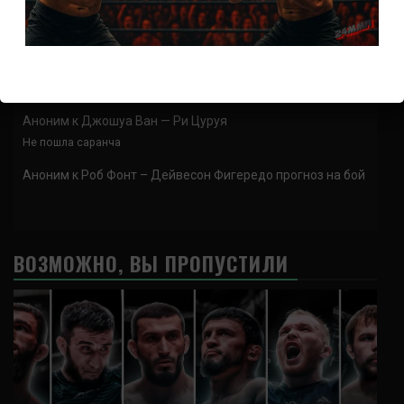
Аноним
к
Демиан Майа – Гилберт Бернс
Аноним
к
Гилберт Бернс – Лукаш Сайевски
Аноним
к
Джошуа Ван — Ри Цуруя
Не пошла саранча
Аноним
к
Роб Фонт – Дейвесон Фигередо прогноз на бой
ВОЗМОЖНО, ВЫ ПРОПУСТИЛИ