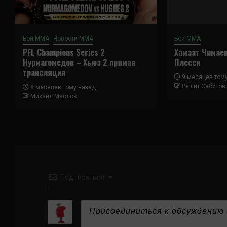
Бои ММА
Новости ММА
Бои ММА
PFL Champions Series 2
Хамзат Чимае
Нурмагомедов – Хьюз 2 прямая
Плесси
трансляция
9 месяцев том
Решит Сабитов
8 месяцев тому назад
Михаил Маслов
Подписаться