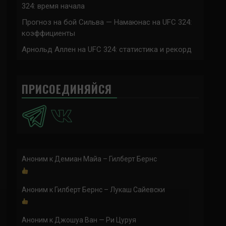
324: время начала
Прогноз на бой Сильва — Намаюнас на UFC 324:
коэффициенты
Арнольд Аллен на UFC 324: статистика и рекорд
ПРИСОЕДИНЯЙСЯ
Аноним
к
Демиан Майа – Гилберт Бернс
Аноним
к
Гилберт Бернс – Лукаш Сайевски
Аноним
к
Джошуа Ван — Ри Цуруя