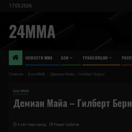
Перейти
17.05.2026
к
содержимому
24MMA
НОВОСТИ ММА
БОИ
ТРАНСЛЯЦИИ
РАСП
Главная
Бои ММА
Демиан Майа – Гилберт Бернс
Бои ММА
Демиан Майа – Гилберт Берн
6 лет тому назад
Решит Сабитов