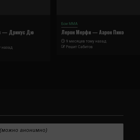
Бои ММА
в — Дрикус Дю
Лерон Мерфи — Аарон Пико
9 месяцев тому назад
Решит Сабитов
у назад