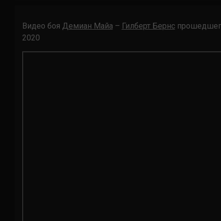
Видео боя
Демиан Майа
–
Гилберт Бернс
прошедшего н
2020