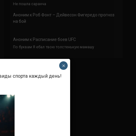
Не пошла саранча
Аноним
к
Роб Фонт – Дейвесон Фигередо прогноз
на бой
Аноним
к
Расписание боев UFC
По буквам Я ебал твою толстенькую мамашу
×
 виды спорта каждый день!