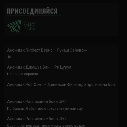
ПРИСОЕДИНЯЙСЯ
Аноним
к
Гилберт Бернс – Лукаш Сайевски
Аноним
к
Джошуа Ван — Ри Цуруя
Не пошла саранча
Аноним
к
Роб Фонт – Дейвесон Фигередо прогноз на бой
Аноним
к
Расписание боев UFC
По буквам Я ебал твою толстенькую мамашу
Аноним
к
Расписание боев UFC
Соси чл.ен немощь, твою мамку в кино водил