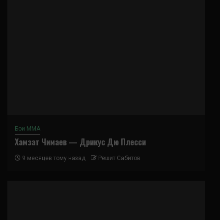
Бои ММА
Хамзат Чимаев — Дрикус Дю Плесси
9 месяцев тому назад
Решит Сабитов