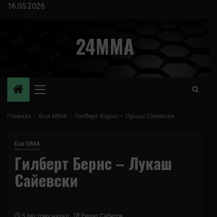
Перейти
16.05.2026
к
содержимому
24MMA
Основное
меню
Главная
Бои ММА
Гилберт Бернс – Лукаш Сайевски
Бои ММА
Гилберт Бернс – Лукаш
Сайевски
5 лет тому назад
Решит Сабитов