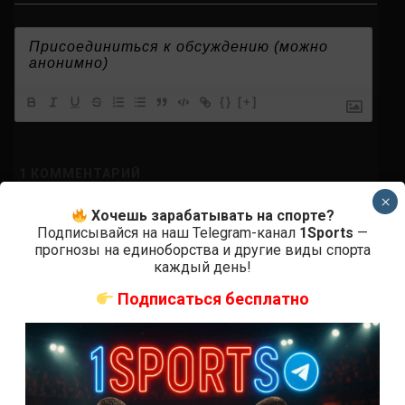
{}
[+]
1
КОММЕНТАРИЙ
×
новее
Хочешь зарабатывать на спорте?
Подписывайся на наш Telegram-канал
1Sports
—
прогнозы на единоборства и другие виды спорта
каждый день!
Анонимно
2 минут назад
Подписаться бесплатно
Ответить
0