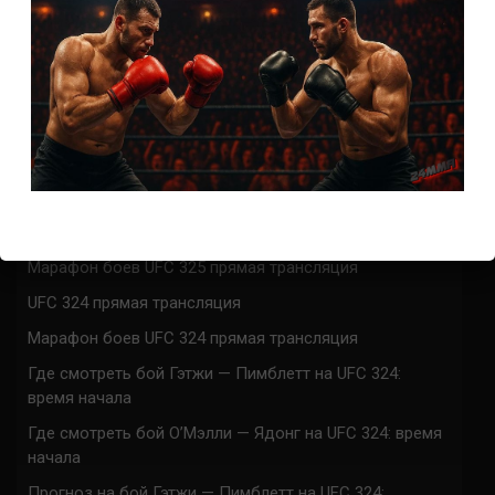
СВЕЖИЕ ЗАПИСИ
ACA 200 прямая трансляция
Марафон боев UFC 325 прямая трансляция
UFC 324 прямая трансляция
Марафон боев UFC 324 прямая трансляция
Где смотреть бой Гэтжи — Пимблетт на UFC 324:
время начала
Где смотреть бой О’Мэлли — Ядонг на UFC 324: время
начала
Прогноз на бой Гэтжи — Пимблетт на UFC 324: