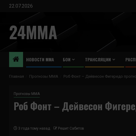
Перейти
22.07.2026
к
содержимому
24MMA
НОВОСТИ ММА
БОИ
ТРАНСЛЯЦИИ
РАСП
Главная
Прогнозы ММА
Роб Фонт – Дейвесон Фигередо прогно
Прогнозы ММА
Роб Фонт – Дейвесон Фигере
3 года тому назад
Решит Сабитов