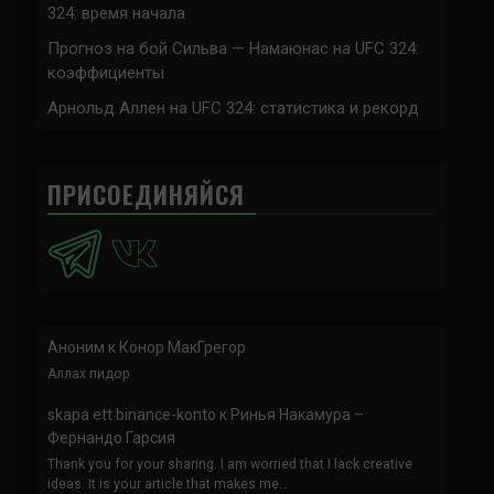
324: время начала
Прогноз на бой Сильва — Намаюнас на UFC 324:
коэффициенты
Арнольд Аллен на UFC 324: статистика и рекорд
ПРИСОЕДИНЯЙСЯ
Аноним
к
Конор МакГрегор
Аллах пидор
skapa ett binance-konto
к
Ринья Накамура –
Фернандо Гарсия
Thank you for your sharing. I am worried that I lack creative
ideas. It is your article that makes me…