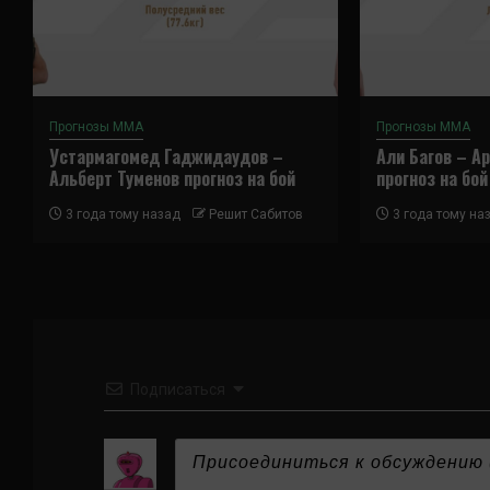
Прогнозы ММА
Прогнозы ММА
Устармагомед Гаджидаудов –
Али Багов – А
Альберт Туменов прогноз на бой
прогноз на бой
3 года тому назад
Решит Сабитов
3 года тому на
Подписаться