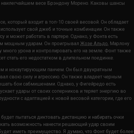
л в наилегчайшем весе Брэндону Морено. Каковы шансы
е, который входит в топ-10 своей весовой. Он обладает
н использует свой джеб и точные комбинации. Он также
 и может работать в партере. Однако, у Фонта есть
ием мощным ударам. Он проигрывал
Жозе Альдо
, Марлону
у много урона и контролировать его на земле. Фонт также
ет стать его недостатком в длительном поединке.
ом и нокаутирующим панчем. Он был двукратным
вал свою силу и агрессию. Он также владеет черным
шать бои сабмишенами. Однако, у Фигейредо есть
опускает удары от своих соперников и теряет энергию во
удности с адаптацией к новой весовой категории, где его
нт будет пытаться диктовать дистанцию и набирать очки
скать возможность нанести решающий удар своим
будет иметь преимущество. Я думаю, что Фонт будет более