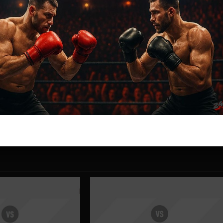
ас самые лучшие и актуальные события и мира
SPN 52
Роб Фонт
Далее
Бобби Грин – Джалин Тернер прогноз на бой