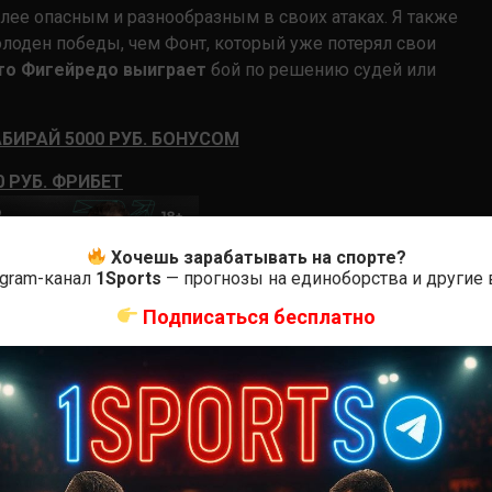
лее опасным и разнообразным в своих атаках. Я также
олоден победы, чем Фонт, который уже потерял свои
что Фигейредо выиграет
бой по решению судей или
БИРАЙ 5000 РУБ. БОНУСОМ
0 РУБ. ФРИБЕТ
Хочешь зарабатывать на спорте?
egram-канал
1Sports
— прогнозы на единоборства и другие
Подписаться бесплатно
0
Оцените