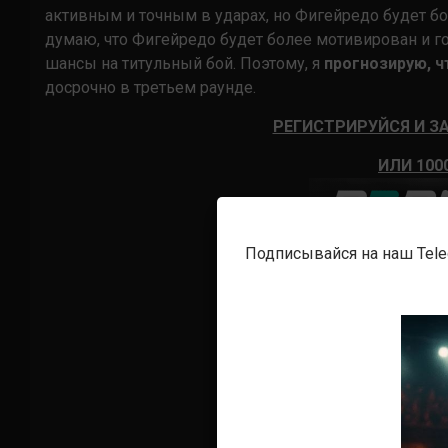
активным и точным в ударах, но Фигейредо будет бо
думаю, что Фигейредо будет более мотивирован и г
шансы на титульный бой. Поэтому, я
прогнозирую, 
досрочно в третьем раунде.
РЕГИСТРИРУЙСЯ И ЗА
ИЛИ 100
Подписывайся на наш Tel