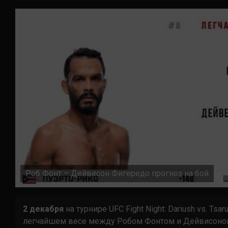
Роб Фонт – Дейвесон Фигередо прогноз на бой
2 декабря
на турнире UFC Fight Night: Dariush vs. T
легчайшем весе между Робом Фонтом и Дейвисоном