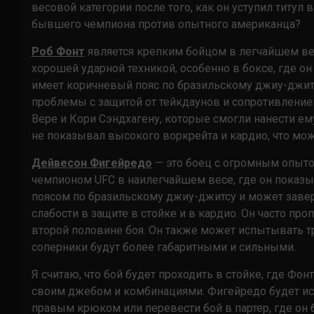
весовой категории после того, как он уступил титу
бывшего чемпиона против опытного американца?
Роб Фонт
является крепким бойцом в легчайшем вес
хорошей ударной техникой, особенно в боксе, где о
имеет коричневый пояс по бразильскому джиу-джитсу
проблемы с защитой от тейкдаунов и сопротивлен
Вере и Кори Сэндхагену, которые смогли нанести ем
не показывал высокого воркрейта и кардио, что мож
Дейвесон Фигейредо
— это боец с огромным опыт
чемпионом UFC в наилегчайшем весе, где он показы
поясом по бразильскому джиу-джитсу и может завер
слабости в защите в стойке и в кардио. Он часто пр
второй половине боя. Он также может испытывать тр
соперники будут более габаритными и сильными.
Я считаю, что бой будет проходить в стойке, где Фо
своим джебом и комбинациями. Фигейредо будет и
правым крюком или перевести бой в партер, где он 