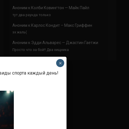
Аноним
к
Колби Ковингтон — Майк Пайл
тут два раунда только
Аноним
к
Карлос Кондит – Макс Гриффин
эх жаль(
Аноним
к
Эдди Альварес — Джастин Гаетжи
Просто что за бой!! Два хищника
×
 виды спорта каждый день!