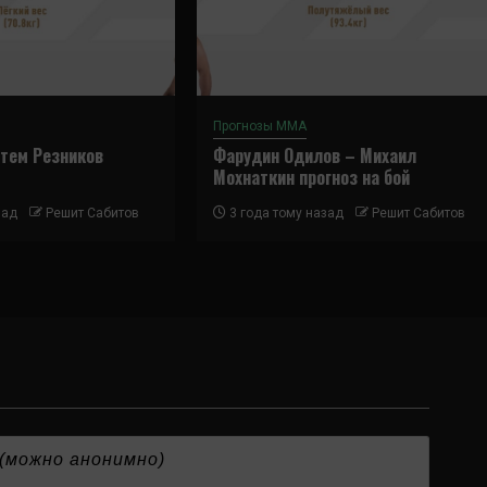
Прогнозы ММА
ртем Резников
Фарудин Одилов – Михаил
Мохнаткин прогноз на бой
зад
Решит Сабитов
3 года тому назад
Решит Сабитов