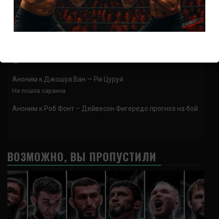
Отдуши за бои
Аноним
к
Демиан Майа – Гилберт Бернс
Аноним
к
Гилберт Бернс – Лукаш Сайевски
Аноним
к
Джошуа Ван — Ри Цуруя
Не пошла саранча
Аноним
к
Роб Фонт – Дейвесон Фигередо прогноз на бой
ВОЗМОЖНО, ВЫ ПРОПУСТИЛИ