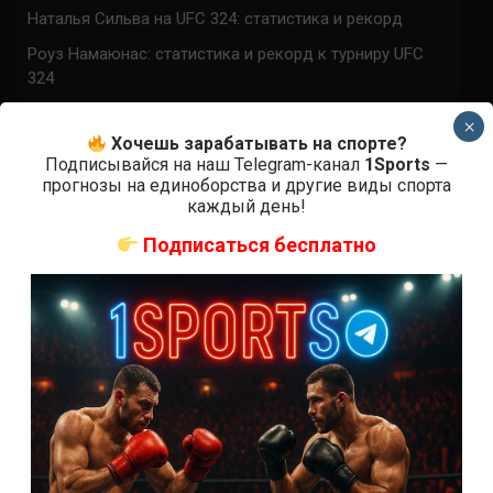
Наталья Сильва на UFC 324: статистика и рекорд
Роуз Намаюнас: статистика и рекорд к турниру UFC
324
Где смотреть бой Сильва — Намаюнас на UFC 324:
×
время начала
Хочешь зарабатывать на спорте?
Подписывайся на наш Telegram-канал
1Sports
—
Прогноз на бой Сильва — Намаюнас на UFC 324:
прогнозы на единоборства и другие виды спорта
коэффициенты
каждый день!
Арнольд Аллен на UFC 324: статистика и рекорд
Подписаться бесплатно
ПРИСОЕДИНЯЙСЯ
Аноним
к
Хамзат Чимаев – Гилберт Бернс