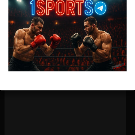
Бои ММА
Сэм Алви – Джулиан Маркес
5 лет тому назад
Решит Сабитов
(далее…)