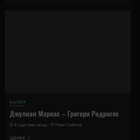
Бои ММА
Джулиан Маркес – Грегори Родригес
4 года тому назад
Решит Сабитов
(далее…)