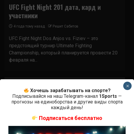
UFC Fight Night 201 дата, кард и
участники
4 года тому назад
Решит Сабитов
UFC Fight Night Dos Anjos vs. Fiziev – это
предстоящий турнир Ultimate Fighting
Championship, который планируется провести 20
февраля на...
×
Хочешь зарабатывать на спорте?
Подписывайся на наш Telegram-канал
1Sports
—
прогнозы на единоборства и другие виды спорта
каждый день!
Подписаться бесплатно