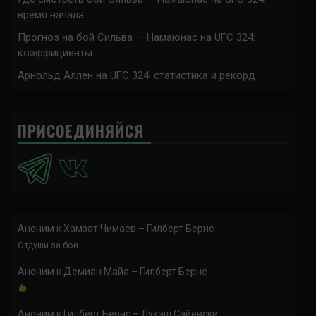
время начала
Прогноз на бой Сильва — Намаюнас на UFC 324:
коэффициенты
Арнольд Аллен на UFC 324: статистика и рекорд
ПРИСОЕДИНЯЙСЯ
Аноним
к
Хамзат Чимаев – Гилберт Бернс
Отдуши за бои
Аноним
к
Демиан Майа – Гилберт Бернс
Аноним
к
Гилберт Бернс – Лукаш Сайевски