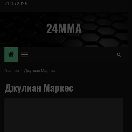
Перейти
21.05.2026
к
содержимому
24MMA
Основное
меню
Главная
Джулиан Маркес
Джулиан Маркес