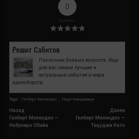
0
Оцените
Решит Сабитов
Поклонник боевых искусств. Ищу
для вас самые лучшие и
актуальные события и мира
единоборств.
Гилберт Мелендез
Тацуя Каваджири
Tags:
Навигация
Назад
Далее
записи
Гилберт Мелендез —
Гилберт Мелендез —
Нобухиро Обайа
Тецуджи Като