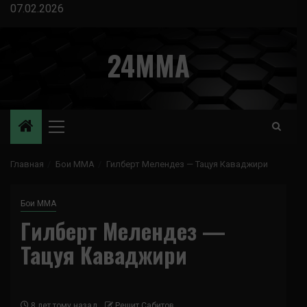
Перейти
07.02.2026
к
содержимому
24MMA
Основное
меню
Главная
Бои ММА
Гилберт Мелендез — Тацуя Каваджири
Бои ММА
Гилберт Мелендез —
Тацуя Каваджири
8 лет тому назад
Решит Сабитов