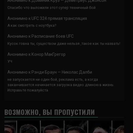
Анонимно
к
Доминик Круз — Деметриус Джонсон
Спасибо что выложили этот супер техничный бой
Анонимно
к
UFC 324 прямая трансляция
А как смотреть с ноутбука?
Анонимно
к
Расписание боев UFC
Кусок говна ты, существом даже нельзя ,такое как ты назвать!
Анонимно
к
Конор МакГрегор
УЧ
Анонимно
к
Рэнди Браун — Николас Далби
не запускается ни один бой, реклама есть, а когда
заканчивается начинается загрузка видео длиною в жизнь.
Исправьте пожалуйста
ВОЗМОЖНО, ВЫ ПРОПУСТИЛИ