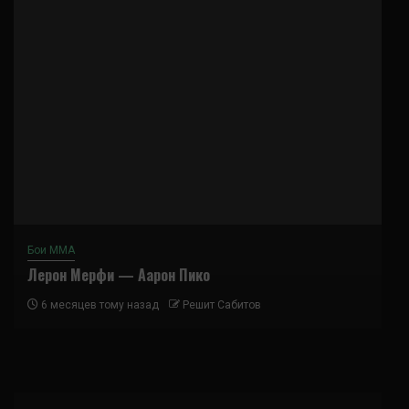
Бои ММА
Лерон Мерфи — Аарон Пико
6 месяцев тому назад
Решит Сабитов