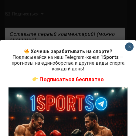
Подписаться
×
Хочешь зарабатывать на спорте?
{}
[+]
Подписывайся на наш Telegram-канал
1Sports
—
прогнозы на единоборства и другие виды спорта
каждый день!
0
КОММЕНТАРИЕВ
Подписаться бесплатно
СВЕЖИЕ ЗАПИСИ