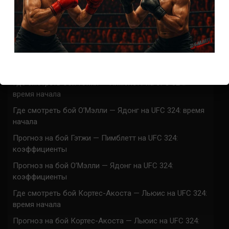
ACA 200 прямая трансляция
Марафон боев UFC 325 прямая трансляция
UFC 324 прямая трансляция
Марафон боев UFC 324 прямая трансляция
Где смотреть бой Гэтжи — Пимблетт на UFC 324:
время начала
Где смотреть бой О’Мэлли — Ядонг на UFC 324: время
начала
Прогноз на бой Гэтжи — Пимблетт на UFC 324:
коэффициенты
Прогноз на бой О’Мэлли — Ядонг на UFC 324:
коэффициенты
Где смотреть бой Кортес-Акоста — Льюис на UFC 324:
время начала
Прогноз на бой Кортес-Акоста — Льюис на UFC 324: