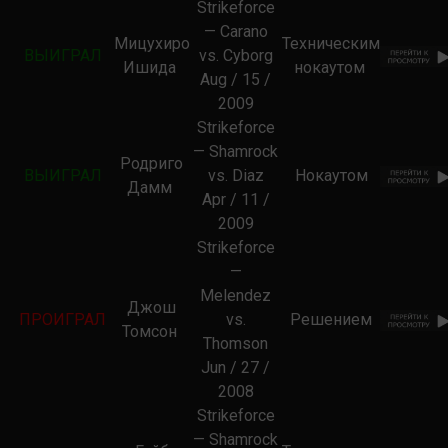
Strikeforce
— Carano
Мицухиро
Техническим
ВЫИГРАЛ
vs. Cyborg
Ишида
нокаутом
Aug / 15 /
2009
Strikeforce
— Shamrock
Родриго
ВЫИГРАЛ
vs. Diaz
Нокаутом
Дамм
Apr / 11 /
2009
Strikeforce
—
Melendez
Джош
ПРОИГРАЛ
vs.
Решением
Томсон
Thomson
Jun / 27 /
2008
Strikeforce
— Shamrock