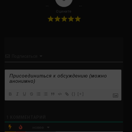
Оцените
Подписаться
{}
[+]
1
КОММЕНТАРИЙ
новее