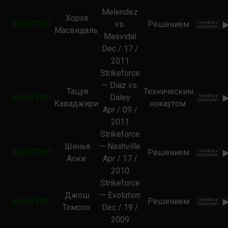
Melendez
Хорхе
ВЫИГРАЛ
vs.
Решением
Масвидаль
Masvidal
Dec / 17 /
2011
Strikeforce
— Diaz vs.
Тацуя
Техническим
ВЫИГРАЛ
Daley
Каваджири
нокаутом
Apr / 09 /
2011
Strikeforce
Шинья
— Nashville
ВЫИГРАЛ
Решением
Аоки
Apr / 17 /
2010
Strikeforce
Джош
— Evolution
ВЫИГРАЛ
Решением
Томсон
Dec / 19 /
2009