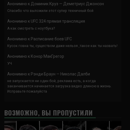
Анонимно
к
Доминик Круз — Деметриус Джонсон
Спасибо что выложили этот супер техничный бой
Анонимно
к
UFC 324 прямая трансляция
А как смотреть с ноутбука?
Анонимно
к
Расписание боев UFC
Кусок говна ты, существом даже нельзя ,такое как ты назвать!
Анонимно
к
Конор МакГрегор
УЧ
Анонимно
к
Рэнди Браун — Николас Далби
не запускается ни один бой, реклама есть, а когда
заканчивается начинается загрузка видео длиною в жизнь.
Исправьте пожалуйста
ВОЗМОЖНО, ВЫ ПРОПУСТИЛИ