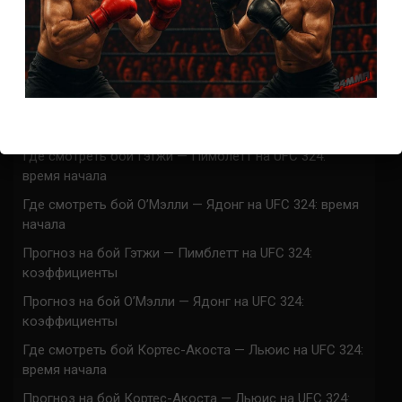
СВЕЖИЕ ЗАПИСИ
ACA 200 прямая трансляция
Марафон боев UFC 325 прямая трансляция
UFC 324 прямая трансляция
Марафон боев UFC 324 прямая трансляция
Где смотреть бой Гэтжи — Пимблетт на UFC 324:
время начала
Где смотреть бой О’Мэлли — Ядонг на UFC 324: время
начала
Прогноз на бой Гэтжи — Пимблетт на UFC 324:
коэффициенты
Прогноз на бой О’Мэлли — Ядонг на UFC 324:
коэффициенты
Где смотреть бой Кортес-Акоста — Льюис на UFC 324:
время начала
Прогноз на бой Кортес-Акоста — Льюис на UFC 324: