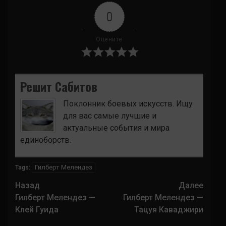
0
Оцените
Решит Сабитов
Поклонник боевых искусств. Ищу
для вас самые лучшие и
актуальные события и мира
единоборств.
Гилберт Мелендез
Tags:
Навигация
Назад
Далее
записи
Гилберт Мелендез —
Гилберт Мелендез —
Клей Гуида
Тацуя Каваджири