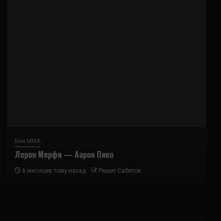
Бои ММА
Лерон Мерфи — Аарон Пико
6 месяцев тому назад
Решит Сабитов