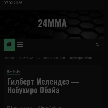
Перейти
07.02.2026
к
содержимому
24MMA
Основное
меню
Главная
Бои ММА
Гилберт Мелендез — Нобухиро Обайа
Бои ММА
Гилберт Мелендез —
Нобухиро Обайа
8 лет тому назад
Решит Сабитов