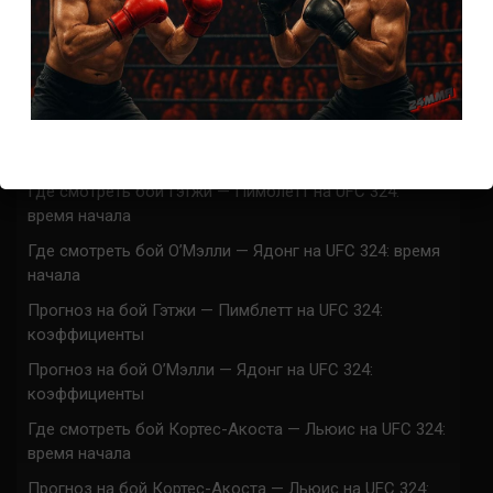
СВЕЖИЕ ЗАПИСИ
ACA 200 прямая трансляция
Марафон боев UFC 325 прямая трансляция
UFC 324 прямая трансляция
Марафон боев UFC 324 прямая трансляция
Где смотреть бой Гэтжи — Пимблетт на UFC 324:
время начала
Где смотреть бой О’Мэлли — Ядонг на UFC 324: время
начала
Прогноз на бой Гэтжи — Пимблетт на UFC 324:
коэффициенты
Прогноз на бой О’Мэлли — Ядонг на UFC 324:
коэффициенты
Где смотреть бой Кортес-Акоста — Льюис на UFC 324:
время начала
Прогноз на бой Кортес-Акоста — Льюис на UFC 324: