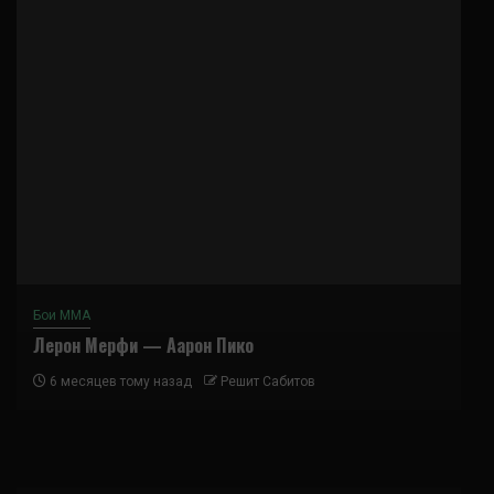
Бои ММА
Лерон Мерфи — Аарон Пико
6 месяцев тому назад
Решит Сабитов