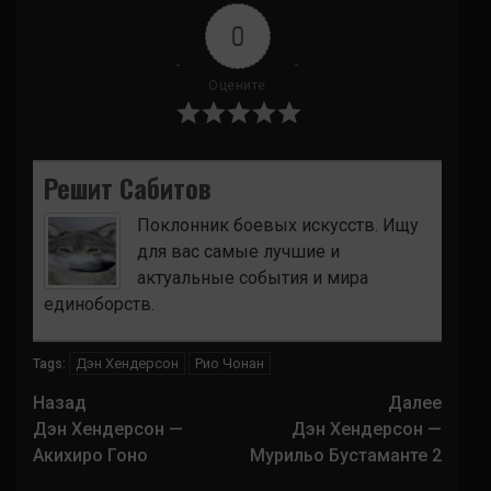
0
Оцените
Решит Сабитов
Поклонник боевых искусств. Ищу
для вас самые лучшие и
актуальные события и мира
единоборств.
Дэн Хендерсон
Рио Чонан
Tags:
Навигация
Назад
Далее
записи
Дэн Хендерсон —
Дэн Хендерсон —
Акихиро Гоно
Мурильо Бустаманте 2