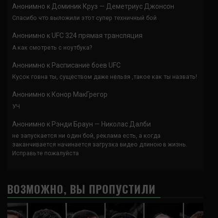
Анонимно
к
Доминик Круз — Деметриус Джонсон
Спасибо что выложили этот супер техничный бой
Анонимно
к
UFC 324 прямая трансляция
А как смотреть с ноутбука?
Анонимно
к
Расписание боев UFC
Кусок говна ты, существом даже нельзя ,такое как ты назвать!
Анонимно
к
Конор МакГрегор
УЧ
Анонимно
к
Рэнди Браун — Николас Далби
не запускается ни один бой, реклама есть, а когда
заканчивается начинается загрузка видео длиною в жизнь.
Исправьте пожалуйста
ВОЗМОЖНО, ВЫ ПРОПУСТИЛИ