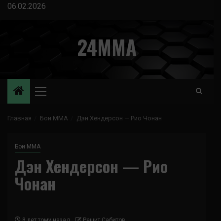
Перейти
06.02.2026
к
содержимому
24MMA
Основное
меню
Главная
Бои ММА
Дэн Хендерсон — Рио Чонан
Бои ММА
Дэн Хендерсон — Рио
Чонан
8 лет тому назад
Решит Сабитов