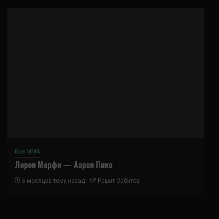
Бои ММА
Лерон Мерфи — Аарон Пико
6 месяцев тому назад
Решит Сабитов