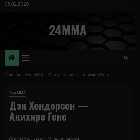
Перейти
06.02.2026
к
содержимому
24MMA
Основное
меню
Главная
Бои ММА
Дэн Хендерсон — Акихиро Гоно
Бои ММА
Дэн Хендерсон —
Акихиро Гоно
8 лет тому назад
Решит Сабитов