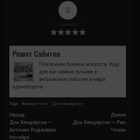
0
Оцените
Решит Сабитов
Поклонник боевых искусств. Ищу
для вас самые лучшие и
актуальные события и мира
единоборств.
Акихиро Гоно
Дэн Хендерсон
Tags:
Навигация
Назад
Далее
записи
Дэн Хендерсон —
Дэн Хендерсон — Рио
Антонио Роджерио
Чонан
Ногейра