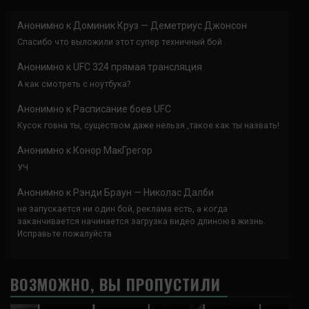
Анонимно
к
Доминик Круз — Деметриус Джонсон
Спасибо что выложили этот супер техничный бой
Анонимно
к
UFC 324 прямая трансляция
А как смотреть с ноутбука?
Анонимно
к
Расписание боев UFC
Кусок говна ты, существом даже нельзя ,такое как ты назвать!
Анонимно
к
Конор МакГрегор
УЧ
Анонимно
к
Рэнди Браун — Николас Далби
не запускается ни один бой, реклама есть, а когда
заканчивается начинается загрузка видео длиною в жизнь.
Исправьте пожалуйста
ВОЗМОЖНО, ВЫ ПРОПУСТИЛИ