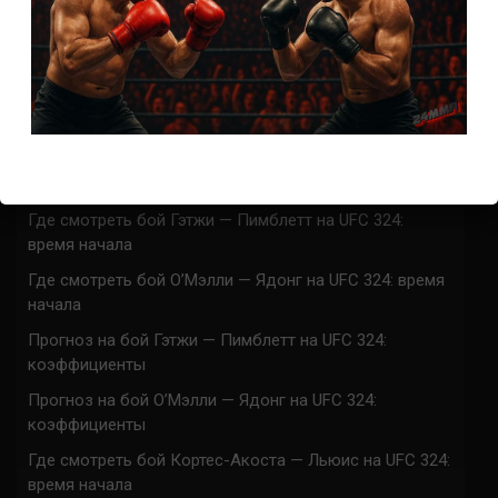
СВЕЖИЕ ЗАПИСИ
ACA 200 прямая трансляция
Марафон боев UFC 325 прямая трансляция
UFC 324 прямая трансляция
Марафон боев UFC 324 прямая трансляция
Где смотреть бой Гэтжи — Пимблетт на UFC 324:
время начала
Где смотреть бой О’Мэлли — Ядонг на UFC 324: время
начала
Прогноз на бой Гэтжи — Пимблетт на UFC 324:
коэффициенты
Прогноз на бой О’Мэлли — Ядонг на UFC 324:
коэффициенты
Где смотреть бой Кортес-Акоста — Льюис на UFC 324:
время начала