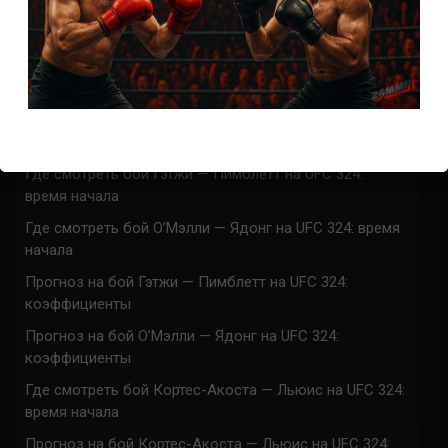
СВЕЖИЕ ЗАПИСИ
ACA 200 прямая трансляция
Марафон боев UFC 325 прямая трансляция
UFC 324 прямая трансляция
Марафон боев UFC 324 прямая трансляция
Где смотреть бой Гэтжи — Пимблетт на UFC 324:
время начала
Где смотреть бой О’Мэлли — Ядонг на UFC 324: время
начала
Прогноз на бой Гэтжи — Пимблетт на UFC 324:
коэффициенты
Прогноз на бой О’Мэлли — Ядонг на UFC 324:
коэффициенты
Где смотреть бой Кортес-Акоста — Льюис на UFC 324:
время начала
Прогноз на бой Кортес-Акоста — Льюис на UFC 324: