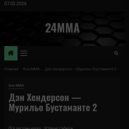
Перейти
07.02.2026
к
содержимому
24MMA
Основное
меню
Главная
Бои ММА
Дэн Хендерсон — Мурильо Бустаманте 2
Бои ММА
Дэн Хендерсон —
Мурильо Бустаманте 2
8 лет тому назад
Решит Сабитов