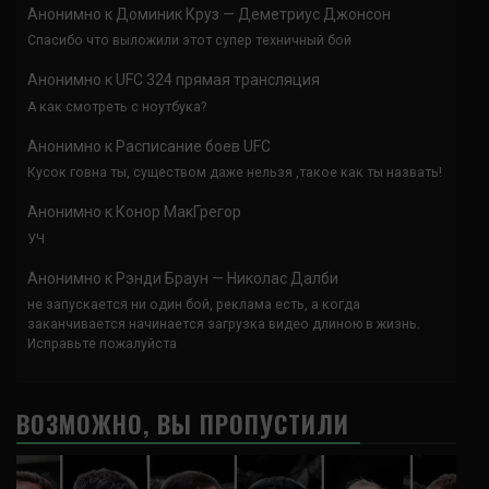
Анонимно
к
Доминик Круз — Деметриус Джонсон
Спасибо что выложили этот супер техничный бой
Анонимно
к
UFC 324 прямая трансляция
А как смотреть с ноутбука?
Анонимно
к
Расписание боев UFC
Кусок говна ты, существом даже нельзя ,такое как ты назвать!
Анонимно
к
Конор МакГрегор
УЧ
Анонимно
к
Рэнди Браун — Николас Далби
не запускается ни один бой, реклама есть, а когда
заканчивается начинается загрузка видео длиною в жизнь.
Исправьте пожалуйста
ВОЗМОЖНО, ВЫ ПРОПУСТИЛИ