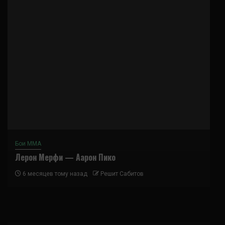
Бои ММА
Лерон Мерфи — Аарон Пико
6 месяцев тому назад
Решит Сабитов