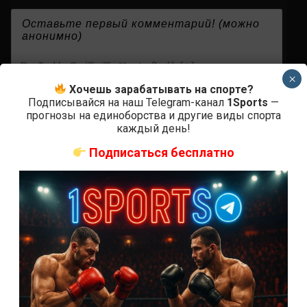
{}
[+]
×
Хочешь зарабатывать на спорте?
Подписывайся на наш Telegram-канал
1Sports
—
прогнозы на единоборства и другие виды спорта
0
КОММЕНТАРИЕВ
каждый день!
Подписаться бесплатно
СВЕЖИЕ ЗАПИСИ
ACA 200 прямая трансляция
Марафон боев UFC 325 прямая трансляция