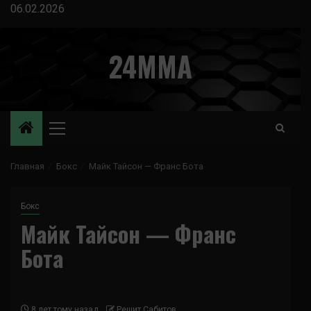
Перейти
06.02.2026
к
содержимому
24MMA
Основное
меню
Главная
Бокс
Майк Тайсон — Франс Бота
Бокс
Майк Тайсон — Франс
Бота
8 лет тому назад
Решит Сабитов