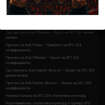
UFC 324 прямая трансляция
Марафон боев UFC 324 прямая трансляция
Где смотреть бой Гэтжи — Пимблетт на UFC 324:
время начала
Где смотреть бой О’Мэлли — Ядонг на UFC 324: время
начала
Прогноз на бой Гэтжи — Пимблетт на UFC 324:
коэффициенты
Прогноз на бой О’Мэлли — Ядонг на UFC 324:
коэффициенты
Где смотреть бой Кортес-Акоста — Льюис на UFC 324:
время начала
Прогноз на бой Кортес-Акоста — Льюис на UFC 324:
коэффициенты
Наталья Сильва на UFC 324: статистика и рекорд
Роуз Намаюнас: статистика и рекорд к турниру UFC