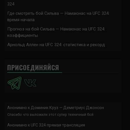
324
Где смотреть бой Сильва — Намаюнас на UFC 324:
время начала
Прогноз на бой Сильва — Намаюнас на UFC 324:
коэффициенты
Арнольд Аллен на UFC 324: статистика и рекорд
ПРИСОЕДИНЯЙСЯ
Анонимно
к
Доминик Круз — Деметриус Джонсон
Спасибо что выложили этот супер техничный бой
Анонимно
к
UFC 324 прямая трансляция