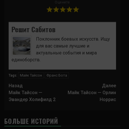
Оцените
Решит Сабитов
Поклонник боевых искусств. Ищу
для вас самые лучшие и
актуальные события и мира
единоборств.
Майк Тайсон
Франс Бота
Tags:
Навигация
Назад
Далее
записи
Майк Тайсон —
Майк Тайсон — Орлин
Эвандер Холифилд 2
Норрис
БОЛЬШЕ ИСТОРИЙ