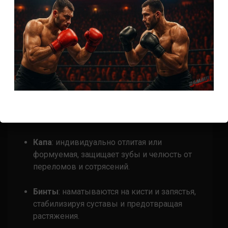
столь важное значение. Вся амуниция
разрабатывается с учётом снижения рисков
травм, а правила бокса строго регламентируют
её обязательность и качество.
Основная экипировка боксёра
Перчатки
: стандарт — от 10 до 12 унций, в
зависимости от веса и категории. Они
защищают как руки бойца, так и голову
соперника.
Капа
: индивидуально отлитая или
формуемая, защищает зубы и челюсть от
переломов и сотрясений.
Бинты
: наматываются на кисти и запястья,
стабилизируя суставы и предотвращая
растяжения.