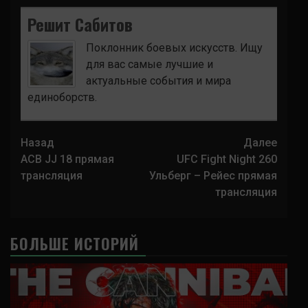
Решит Сабитов
Поклонник боевых искусств. Ищу
для вас самые лучшие и
актуальные события и мира
единоборств.
Навигация
Назад
Далее
записи
ACB JJ 18 прямая
UFC Fight Night 260
трансляция
Ульберг – Рейес прямая
трансляция
БОЛЬШЕ ИСТОРИЙ