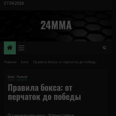
Перейти
27.04.2026
к
содержимому
24MMA
Основное
меню
Главная
Бокс
Правила бокса: от перчаток до победы
Бокс
Разное
Правила бокса: от
перчаток до победы
7 месяцев тому назад
Решит Сабитов