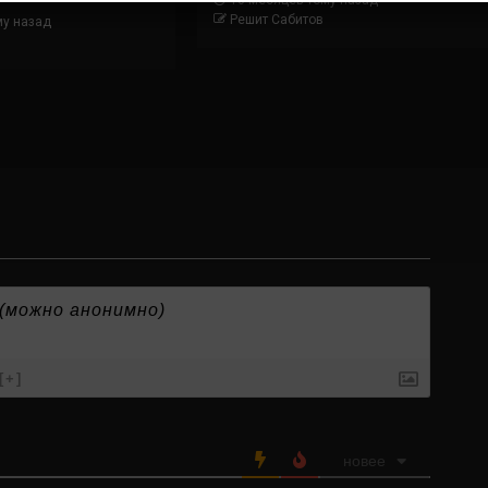
10 месяцев тому назад
Решит Сабитов
му назад
[+]
новее