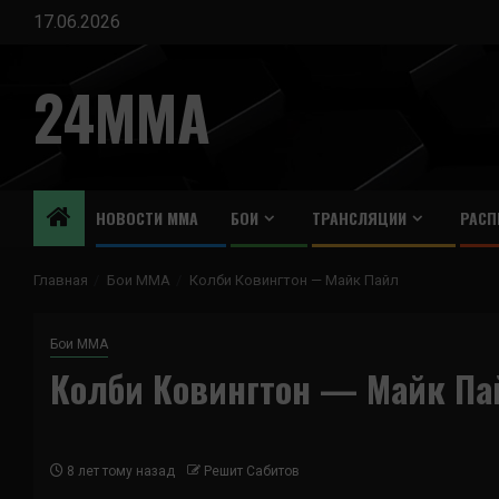
Перейти
17.06.2026
к
содержимому
24MMA
НОВОСТИ ММА
БОИ
ТРАНСЛЯЦИИ
РАСП
Главная
Бои ММА
Колби Ковингтон — Майк Пайл
Бои ММА
Колби Ковингтон — Майк Па
8 лет тому назад
Решит Сабитов