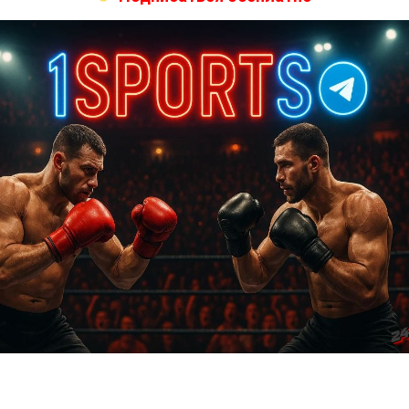
Далее
Колби Ковингтон — Ворли Алвес
Бои ММА
в — Дрикус Дю
Лерон Мерфи — Аарон Пико