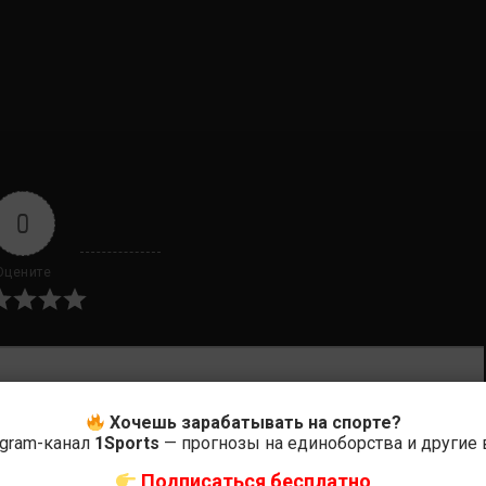
0
Оцените
ас самые лучшие и актуальные события и мира
Хочешь зарабатывать на спорте?
egram-канал
1Sports
— прогнозы на единоборства и другие
Подписаться бесплатно