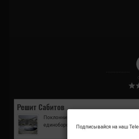
Решит Сабитов
Поклонник боевых искусств. Ищу для в
единоборств.
Подписывайся на наш Tel