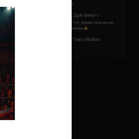
Просто что за бой!! Два хищника
Аноним
к
Джастин Гаетжи — Дрю Фикетт
Я часто оставляю комментарий тут, Админ красавчик ,
отдуши что вот так бои закидываешь
Аноним
к
Бенуа Сен-Дени — Тиаго Мойзес