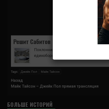
Решит Сабитов
Поклонник боевых искусств. Ищу для в
единоборств.
Джейк Пол
Майк Тайсон
Tags:
Навигация
Назад
записи
Майк Тайсон – Джейк Пол прямая трансляция
БОЛЬШЕ ИСТОРИЙ