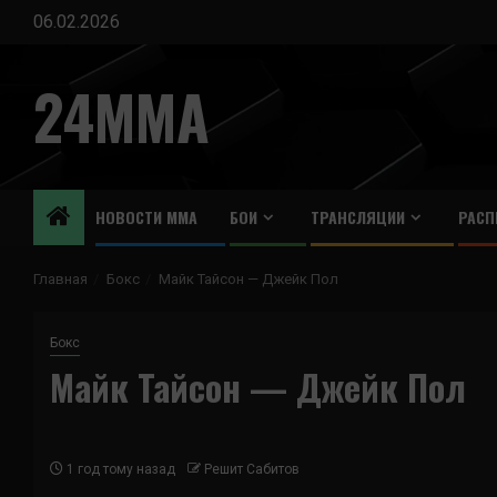
Перейти
06.02.2026
к
содержимому
24MMA
НОВОСТИ ММА
БОИ
ТРАНСЛЯЦИИ
РАСП
Главная
Бокс
Майк Тайсон — Джейк Пол
Бокс
Майк Тайсон — Джейк Пол
1 год тому назад
Решит Сабитов