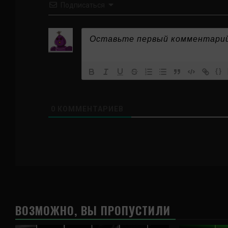
Подписаться
{}
0
КОММЕНТАРИЕВ
ВОЗМОЖНО, ВЫ ПРОПУСТИЛИ