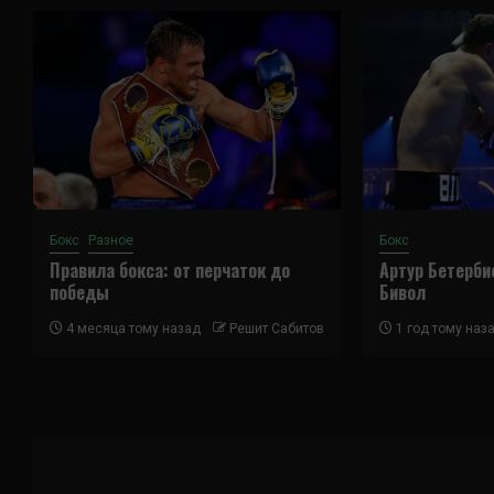
Бокс
Разное
Бокс
Правила бокса: от перчаток до
Артур Бетерб
победы
Бивол
4 месяца тому назад
Решит Сабитов
1 год тому наз