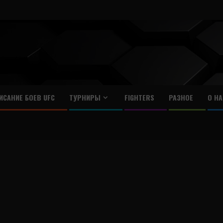
ИСАНИЕ БОЕВ UFC
ТУРНИРЫ
FIGHTERS
РАЗНОЕ
О НА