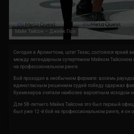
Майк Тайсон — Джейк Пол
Сегодня в Арлингтоне, штат Техас, состоялся яркий 
между легендарным супертяжем Майком Тайсоном
на профессиональном ринге.
Бой проходил в необычном формате: восемь раундов 
единогласным решением судей победу одержал фаво
букмекеров считали наиболее вероятным исходом но
Для 58-летнего Майка Тайсона это был первый офиц
был уже 12-й бой на профессиональном ринге, и он 