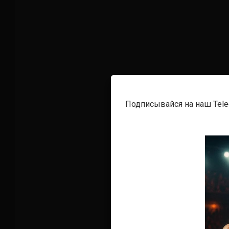
Подписывайся на наш Tel