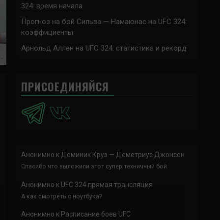
324: время начала
Прогноз на бой Сильва — Намаюнас на UFC 324:
коэффициенты
Арнольд Аллен на UFC 324: статистика и рекорд
ПРИСОЕДИНЯЙСЯ
Анонимно
к
Доминик Круз — Деметриус Джонсон
Спасибо что выложили этот супер техничный бой
Анонимно
к
UFC 324 прямая трансляция
А как смотреть с ноутбука?
Анонимно
к
Расписание боев UFC