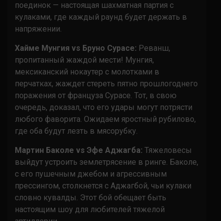
поединок — настоящая шахматная партия с
кулаками, где каждый раунд будет держать в
напряжении.
Хайме Мунгия vs Бруно Сурасе:
Реванш,
пропитанный жаждой мести! Мунгия,
мексиканский нокаутер с молотками в
перчатках, жаждет стереть пятно прошлогоднего
поражения от француза Сурасе. Тот, в свою
очередь, доказал, что его удары могут потрясти
любого фаворита. Ожидаем яростный рубилово,
где оба будут лезть в мясорубку.
Мартин Баколе vs Эфе Аджагба:
Тяжеловесы
выйдут устроить землетрясение в ринге. Баколе,
с его пушечным джебом и агрессивным
прессингом, столкнется с Аджагбой, чьи кулаки
словно кувалды. Этот бой обещает быть
настоящим шоу для любителей тяжелой