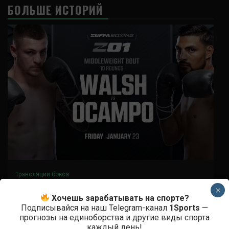
БОЛЬШЕ ИСТОРИЙ
Трансляции бокса
Zuffa Boxing 1 прямая трансляция
×
Хочешь зарабатывать на спорте?
2 недели тому назад
Михаил Маслов
Подписывайся на наш Telegram-канал
1Sports
—
прогнозы на единоборства и другие виды спорта
каждый день!