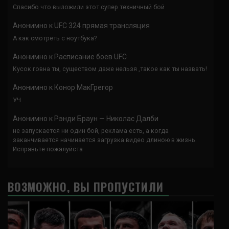
Спасибо что выложили этот супер техничный бой
Анонимно
к
UFC 324 прямая трансляция
А как смотреть с ноутбука?
Анонимно
к
Расписание боев UFC
Кусок говна ты, существом даже нельзя ,такое как ты назвать!
Анонимно
к
Конор МакГрегор
УЧ
Анонимно
к
Рэнди Браун — Николас Далби
не запускается ни один бой, реклама есть, а когда
заканчивается начинается загрузка видео длиною в жизнь.
Исправьте пожалуйста
ВОЗМОЖНО, ВЫ ПРОПУСТИЛИ