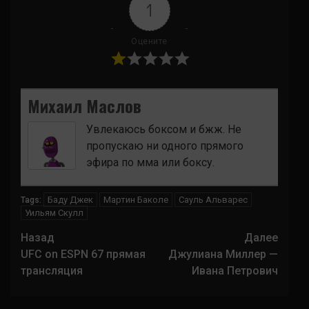
1
Оцените
Михаил Маслов
Увлекаюсь боксом и бжж. Не
пропускаю ни одного прямого
эфира по мма или боксу.
Баду Джек
Мартин Баколе
Сауль Альварес
Tags:
Уильям Скулл
Навигация
Назад
Далее
записи
UFC on ESPN 67 прямая
Джулиана Миллер —
трансляция
Ивана Петрович