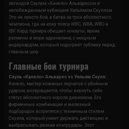
легендой Саулем «Канело» Альваресом и
непобежденным кубинцем Уильямом Скуллом.
Это не просто бой, а битва за трон абсолютного
чемпиона, где на кону пояса WBC, WBA, WBO и
IBF. Кард турнира обещает нокауты, яркие
размены и море адреналина, с мощным
андеркардом, который подогреет публику перед
главным шоу.
Главные бои турнира
Сауль «Канело» Альварес vs Уильям Скулл:
Канело, мастер кожаных перчаток с убойным
ударом, возвращается, чтобы вернуть себе
статус абсолютного короля дивизиона. Его
фирменные комбинации и железный
подбородок встретятся с техничным стилем
Скулла, который умеет держать дистанцию и
выбрасывать резкие контрудары. Этот