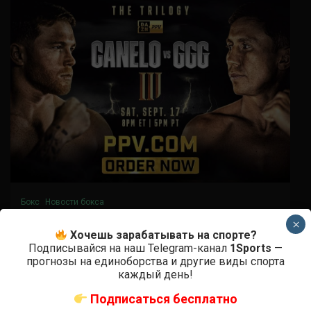
Бокс
Новости бокса
Головкин vs. Альварес 3 дата, кард и
×
Хочешь зарабатывать на спорте?
участники
Подписывайся на наш Telegram-канал
1Sports
—
прогнозы на единоборства и другие виды спорта
4 года тому назад
Решит Сабитов
каждый день!
Подписаться бесплатно
Когда и где: дата и место Альварес vs. Головкин