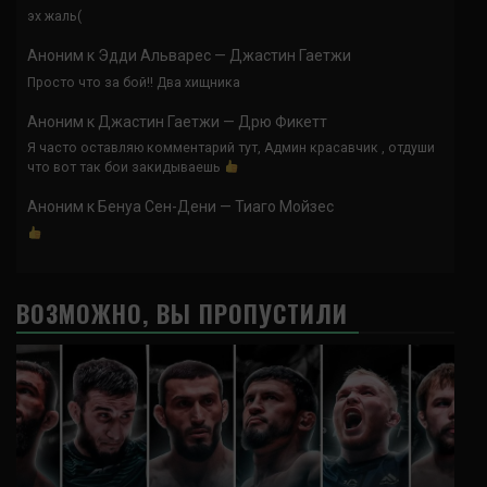
эх жаль(
Аноним
к
Эдди Альварес — Джастин Гаетжи
Просто что за бой!! Два хищника
Аноним
к
Джастин Гаетжи — Дрю Фикетт
Я часто оставляю комментарий тут, Админ красавчик , отдуши
что вот так бои закидываешь
Аноним
к
Бенуа Сен-Дени — Тиаго Мойзес
ВОЗМОЖНО, ВЫ ПРОПУСТИЛИ