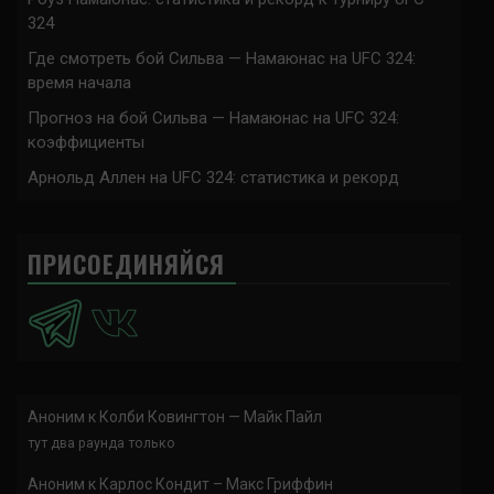
324
Где смотреть бой Сильва — Намаюнас на UFC 324:
время начала
Прогноз на бой Сильва — Намаюнас на UFC 324:
коэффициенты
Арнольд Аллен на UFC 324: статистика и рекорд
ПРИСОЕДИНЯЙСЯ
Аноним
к
Колби Ковингтон — Майк Пайл
тут два раунда только
Аноним
к
Карлос Кондит – Макс Гриффин