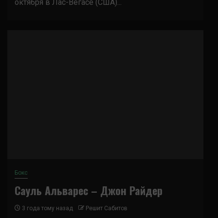
октября в Лас-Вегасе (США)...
Бокс
Сауль Альварес – Джон Райдер
3 года тому назад
Решит Сабитов