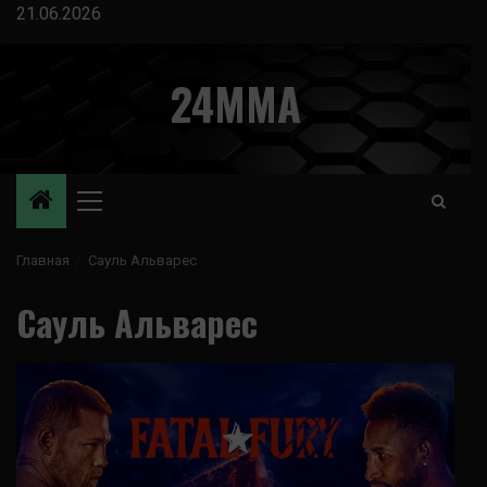
Перейти
21.06.2026
к
содержимому
24MMA
Основное
меню
Главная
Сауль Альварес
Сауль Альварес