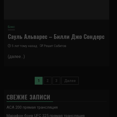
Бокс
Сауль Альварес – Билли Джо Сондерс
5 лет тому назад
Решит Сабитов
(далее…)
Пагинация
1
2
3
Далее
записей
СВЕЖИЕ ЗАПИСИ
ACA 200 прямая трансляция
Марафон боев UFC 325 прямая трансляция