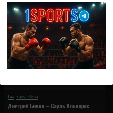
3 Сентябрь этого года запомнится грандиозным
боксерским событием Сауль Альварес -...
43
Бокс
Новости бокса
Дмитрий Бивол – Сауль Альварес