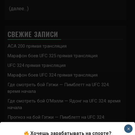
(далее…)
СВЕЖИЕ ЗАПИСИ
ACA 200 прямая трансляция
Марафон боев UFC 325 прямая трансляция
UFC 324 прямая трансляция
Марафон боев UFC 324 прямая трансляция
Где смотреть бой Гэтжи — Пимблетт на UFC 324:
время начала
Где смотреть бой О’Мэлли — Ядонг на UFC 324: время
начала
Прогноз на бой Гэтжи — Пимблетт на UFC 324:
коэффициенты
×
Хочешь зарабатывать на спорте?
Прогноз на бой О’Мэлли — Ядонг на UFC 324: