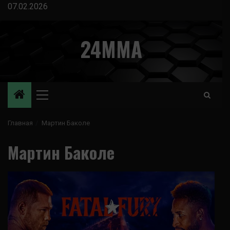
Перейти
07.02.2026
к
содержимому
24MMA
Основное
меню
Главная
Мартин Баколе
Мартин Баколе