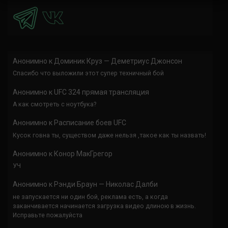
Анонимно
к
Доминик Круз — Деметриус Джонсон
Спасибо что выложили этот супер техничный бой
Анонимно
к
UFC 324 прямая трансляция
А как смотреть с ноутбука?
Анонимно
к
Расписание боев UFC
Кусок говна ты, существом даже нельзя ,такое как ты назвать!
Анонимно
к
Конор МакГрегор
УЧ
Анонимно
к
Рэнди Браун — Николас Далби
не запускается ни один бой, реклама есть, а когда
заканчивается начинается загрузка видео длиною в жизнь.
Исправьте пожалуйста