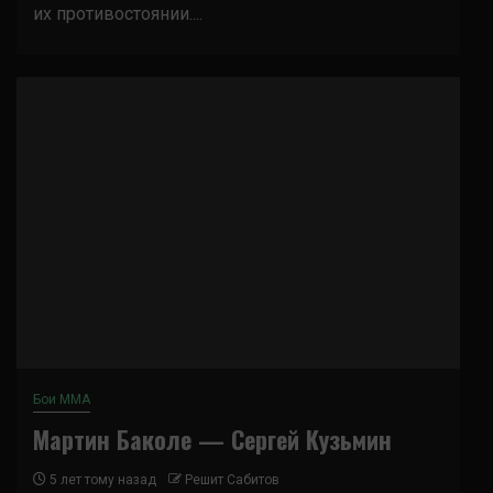
их противостоянии....
Бои ММА
Мартин Баколе — Сергей Кузьмин
5 лет тому назад
Решит Сабитов