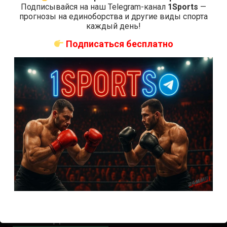
Подписывайся на наш Telegram-канал
1Sports
—
коэффициенты
прогнозы на единоборства и другие виды спорта
Где смотреть бой Кортес-Акоста — Льюис на UFC 324:
каждый день!
время начала
Подписаться бесплатно
Прогноз на бой Кортес-Акоста — Льюис на UFC 324:
коэффициенты
Наталья Сильва на UFC 324: статистика и рекорд
Роуз Намаюнас: статистика и рекорд к турниру UFC
324
Где смотреть бой Сильва — Намаюнас на UFC 324:
время начала
Прогноз на бой Сильва — Намаюнас на UFC 324:
коэффициенты
Арнольд Аллен на UFC 324: статистика и рекорд
ПРИСОЕДИНЯЙСЯ