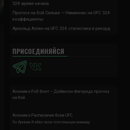
324: время начала
Прогноз на бой Сильва — Намаюнас на UFC 324:
коэффициенты
Арнольд Аллен на UFC 324: статистика и рекорд
ПРИСОЕДИНЯЙСЯ
Аноним
к
Роб Фонт – Дейвесон Фигередо прогноз
на бой
Аноним
к
Расписание боев UFC
По буквам Я ебал твою толстенькую мамашу