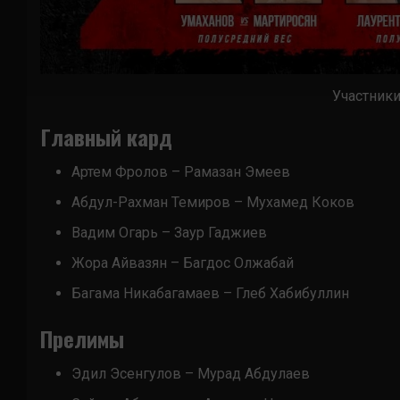
Участники
Главный кард
Артем Фролов – Рамазан Эмеев
Абдул-Рахман Темиров – Мухамед Коков
Вадим Огарь – Заур Гаджиев
Жора Айвазян – Багдос Олжабай
Багама Никабагамаев – Глеб Хабибуллин
Прелимы
Эдил Эсенгулов – Мурад Абдулаев