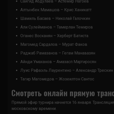
Сайгид Абдулаев – Астемир Нагоев
Алтынбек Мамашов – Крис Ханикатт
Шамиль Басаев – Николай Галочкин
Али Сулейманов – Тамерлан Темиров
Оганес Восканян – Херберт Батиста
Магомед Сардалов – Мурат Факов
Раджаб Рамазанов – Гегам Манавазян
Айнди Умаханов – Амазасп Мартиросян
Луис Рафаэль Лаурентино – Александр Трескин
Тагир Магомедов – Жозеилтон Сантос
Смотреть онлайн прямую тран
Прямой эфир турнира начнется 16 января. Трансляци
московскому времени.