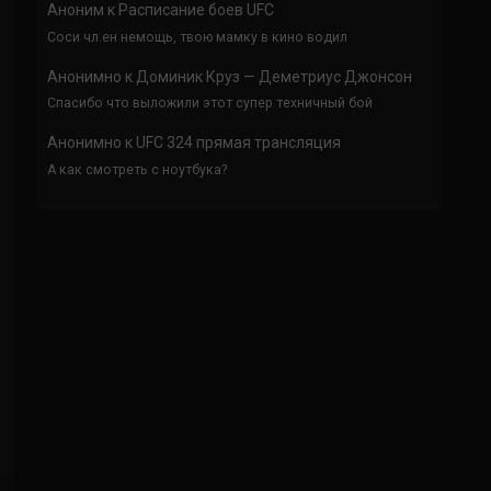
Аноним
к
Расписание боев UFC
Соси чл.ен немощь, твою мамку в кино водил
Анонимно
к
Доминик Круз — Деметриус Джонсон
Спасибо что выложили этот супер техничный бой
Анонимно
к
UFC 324 прямая трансляция
А как смотреть с ноутбука?