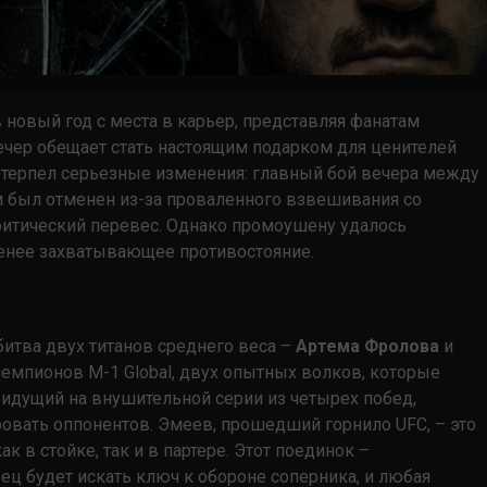
в новый год с места в карьер, представляя фанатам
чер обещает стать настоящим подарком для ценителей
терпел серьезные изменения: главный бой вечера между
был отменен из-за проваленного взвешивания со
ритический перевес. Однако промоушену удалось
менее захватывающее противостояние.
битва двух титанов среднего веса –
Артема Фролова
и
чемпионов M-1 Global, двух опытных волков, которые
 идущий на внушительной серии из четырех побед,
овать оппонентов. Эмеев, прошедший горнило UFC, – это
 в стойке, так и в партере. Этот поединок –
ец будет искать ключ к обороне соперника, и любая