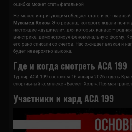
ошибка может стать фатальной.
Не менее интригующим обещает стать и со-главный 
Мухамед Коков
. Это реванш, которого ждали почти 
настоящие «душители», для которых канвас – родна
винстрике, демонстрируя феноменальную форму. Кок
его рано списали со счетов. Нас ожидает вязкая и н
будет невероятно высока.
Где и когда смотреть ACA 199
Турнир ACA 199 состоится 16 января 2026 года в Кр
спортивный комплекс «Баскет-Холл». Прямая трансл
Участники и кард ACA 199