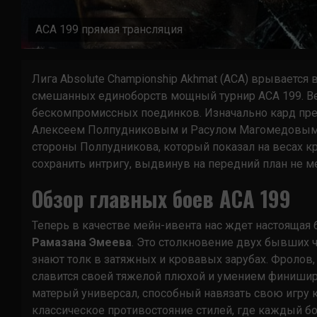
ACA 199 прямая трансляция
Лига Absolute Championship Akhmat (ACA) врывается 
смешанных единоборств мощный турнир ACA 199. Ве
бескомпромиссных поединков. Изначально кард пре
Алексеем Полпудниковым и Расулом Магомедовым 
стороны Полпудникова, который показал на весах к
сохранить интригу, выдвинув на передний план не 
Обзор главных боев ACA 199
Теперь в качестве мейн-ивента нас ждет настоящая 
Рамазана Эмеева
. Это столкновение двух бывших 
знают толк в затяжных и кровавых зарубах. Фролов,
славится своей тяжелой плюхой и умением финишир
матерый универсал, способный навязать свою игру как
классическое противостояние стилей, где каждый бо