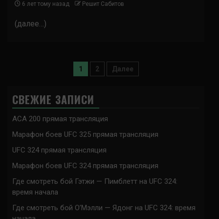
6 лет тому назад
Решит Сабитов
(далее…)
Пагинация
1
2
Далее
записей
СВЕЖИЕ ЗАПИСИ
ACA 200 прямая трансляция
Марафон боев UFC 325 прямая трансляция
UFC 324 прямая трансляция
Марафон боев UFC 324 прямая трансляция
Где смотреть бой Гэтжи — Пимблетт на UFC 324:
время начала
Где смотреть бой О’Мэлли — Ядонг на UFC 324: время
начала