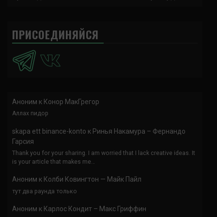
ПРИСОЕДИНЯЙСЯ
Аноним
к
Конор МакГрегор
Аллах пидор
skapa ett binance-konto
к
Ринья Накамура – Фернандо
Гарсия
Thank you for your sharing. I am worried that I lack creative ideas. It
is your article that makes me…
Аноним
к
Колби Ковингтон — Майк Пайл
тут два раунда только
Аноним
к
Карлос Кондит – Макс Гриффин