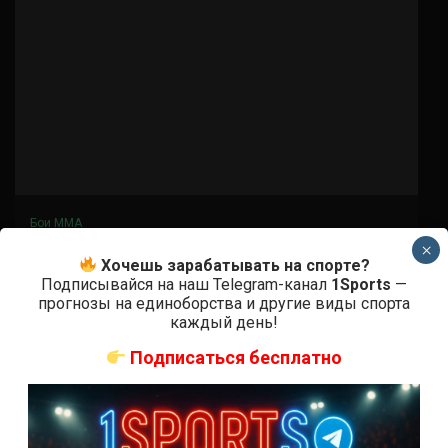
Бои ММА
×
Мухамед Коков – Венер Галиев
Хочешь зарабатывать на спорте?
Подписывайся на наш Telegram-канал
1Sports
—
4 года тому назад
Решит Сабитов
прогнозы на единоборства и другие виды спорта
каждый день!
(далее…)
Подписаться бесплатно