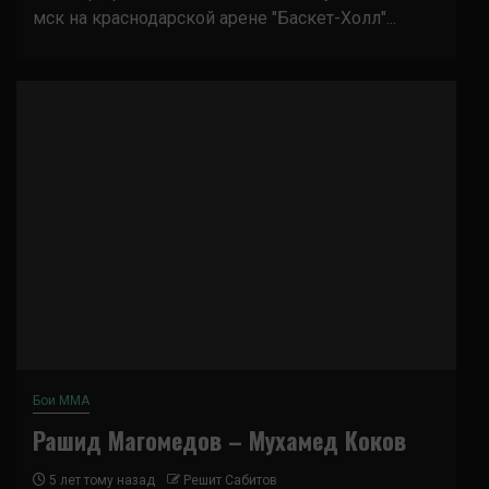
мск на краснодарской арене "Баскет-Холл"...
Бои ММА
Рашид Магомедов – Мухамед Коков
5 лет тому назад
Решит Сабитов