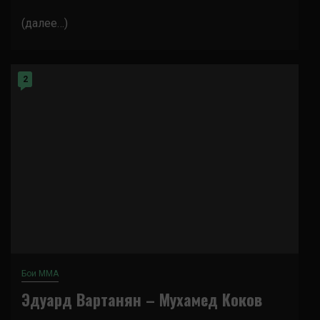
(далее…)
2
Бои ММА
Эдуард Вартанян – Мухамед Коков