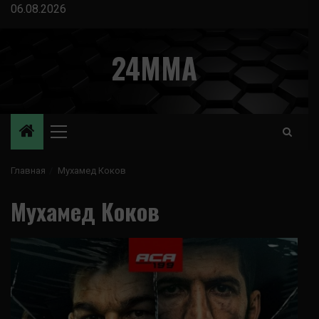
Перейти
06.08.2026
к
содержимому
24MMA
Основное
меню
Главная
Мухамед Коков
Мухамед Коков