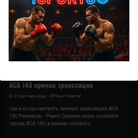
Новости ММА
Трансляции ACA
ACA 140 прямая трансляция
4 года тому назад
Решит Сабитов
Где и когда смотреть прямую трансляцию ACA
140 Резников - Рамос Совсем скоро состоится
турнир ACA 140, в рамках которого...