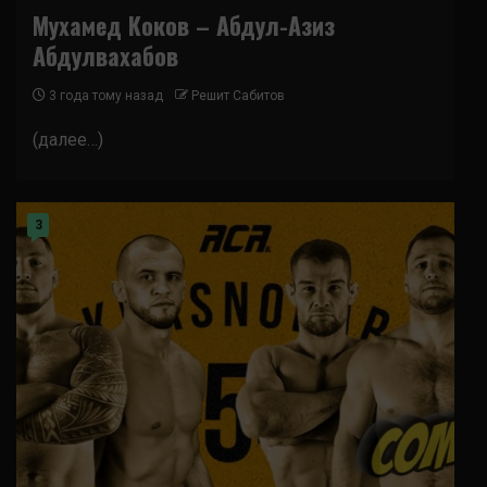
Мухамед Коков – Абдул-Азиз
Абдулвахабов
3 года тому назад
Решит Сабитов
(далее…)
3