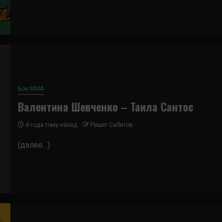
Бои ММА
Валентина Шевченко – Таила Сантос
4 года тому назад
Решит Сабитов
(далее…)