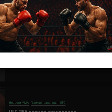
ММА БОИ БЕЗ ПРАВИЛ
Валентина Шевченко – Алекса Грассо
3 года тому назад
Решит Сабитов
(далее…)
Новости ММА
Прямая трансляция UFC
UFC 285 прямая трансляция