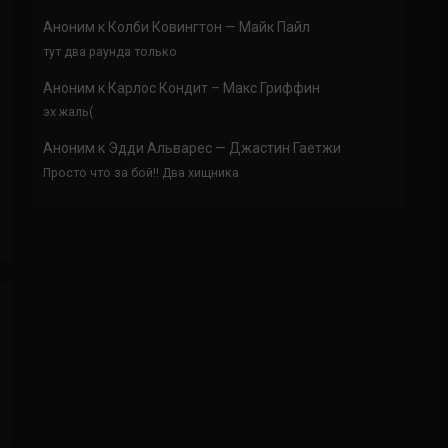
Аноним
к
Колби Ковингтон — Майк Пайл
тут два раунда только
Аноним
к
Карлос Кондит – Макс Гриффин
эх жаль(
Аноним
к
Эдди Альварес — Джастин Гаетжи
Просто что за бой!! Два хищника