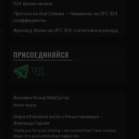
324: время начала
Прогноз на бой Сильва — Намаюнас на UFC 324:
коэффициенты
Арнольд Аллен на UFC 324: статистика и рекорд
ПРИСОЕДИНЯЙСЯ
Аноним
к
Конор МакГрегор
Аллах пидор
skapa ett binance-konto
к
Ринья Накамура –
Фернандо Гарсия
Thank you for your sharing. I am worried that I lack creative
ideas. It is your article that makes me…