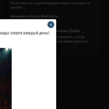
Кусок говна ты, существом даже нельзя ,такое как ты
назвать!
Анонимно
к
Конор МакГрегор
УЧ
×
Анонимно
к
Рэнди Браун — Николас Далби
 виды спорта каждый день!
не запускается ни один бой, реклама есть, а когда
заканчивается начинается загрузка видео длиною в
жизнь. Исправьте пожалуйста