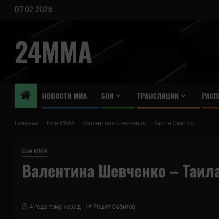
Перейти
07.02.2026
к
содержимому
24MMA
НОВОСТИ ММА
БОИ
ТРАНСЛЯЦИИ
РАСП
Главная
Бои ММА
Валентина Шевченко – Таила Сантос
Бои ММА
Валентина Шевченко – Таила
4 года тому назад
Решит Сабитов