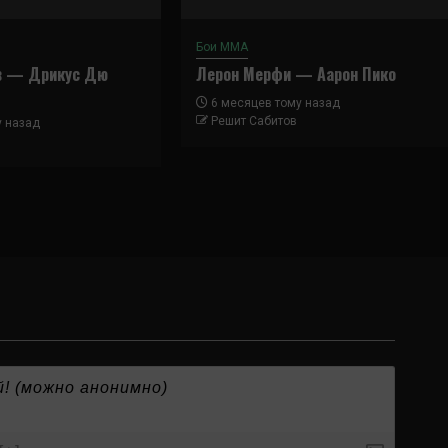
Бои ММА
в — Дрикус Дю
Лерон Мерфи — Аарон Пико
6 месяцев тому назад
Решит Сабитов
у назад