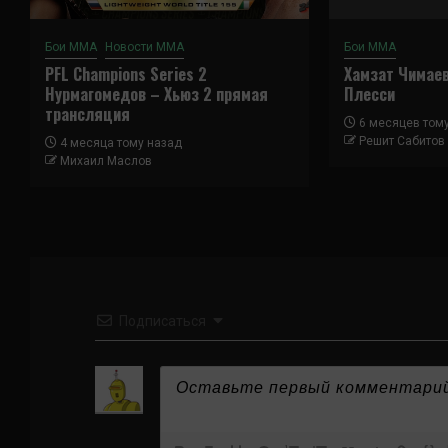
Бои ММА
Новости ММА
Бои ММА
PFL Champions Series 2
Хамзат Чимае
Нурмагомедов – Хьюз 2 прямая
Плесси
трансляция
6 месяцев том
Решит Сабитов
4 месяца тому назад
Михаил Маслов
Подписаться