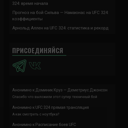
324: время начала
Прогноз на бой Сильва — Намаюнас на UFC 324:
коэффициенты
Арнольд Аллен на UFC 324: статистика и рекорд
ПРИСОЕДИНЯЙСЯ
Анонимно
к
Доминик Круз — Деметриус Джонсон
Спасибо что выложили этот супер техничный бой
Анонимно
к
UFC 324 прямая трансляция
А как смотреть с ноутбука?
Анонимно
к
Расписание боев UFC