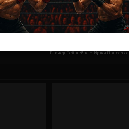
ас самые лучшие и актуальные события и мира
Далее
Гловер Тейшейра – Иржи Прохазка