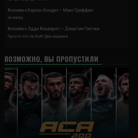
Аноним
к
Карлос Кондит – Макс Гриффин
эх жаль(
Аноним
к
Эдди Альварес — Джастин Гаетжи
Просто что за бой!! Два хищника
ВОЗМОЖНО, ВЫ ПРОПУСТИЛИ