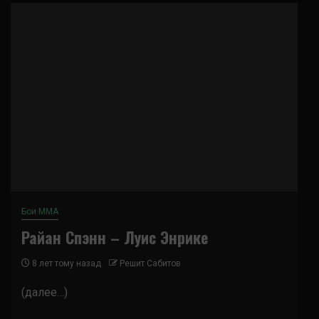
Бои ММА
Райан Спэнн – Луис Энрике
8 лет тому назад
Решит Сабитов
(далее…)