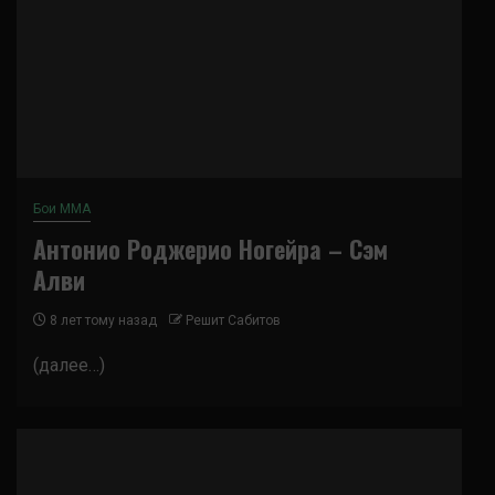
Бои ММА
Антонио Роджерио Ногейра – Сэм
Алви
8 лет тому назад
Решит Сабитов
(далее…)