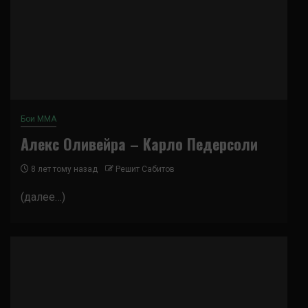
Бои ММА
Алекс Оливейра – Карло Педерсоли
8 лет тому назад
Решит Сабитов
(далее…)