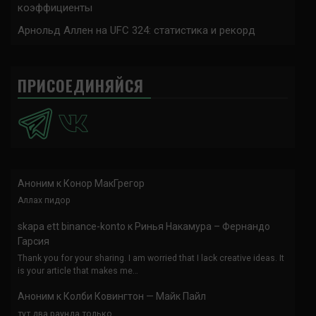
коэффициенты
Арнольд Аллен на UFC 324: статистика и рекорд
ПРИСОЕДИНЯЙСЯ
Аноним
к
Конор МакГрегор
Аллах пидор
skapa ett binance-konto
к
Ринья Накамура – Фернандо
Гарсия
Thank you for your sharing. I am worried that I lack creative ideas. It
is your article that makes me…
Аноним
к
Колби Ковингтон — Майк Пайл
тут два раунда только