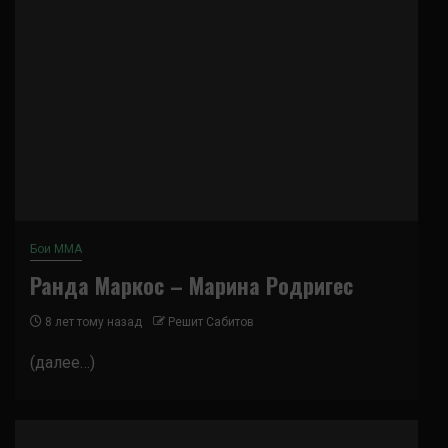
Бои ММА
Ранда Маркос – Марина Родригес
8 лет тому назад
Решит Сабитов
(далее…)