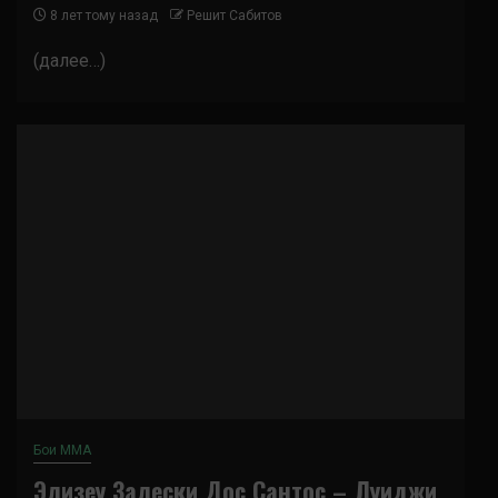
8 лет тому назад
Решит Сабитов
(далее…)
Бои ММА
Элизеу Залески Дос Сантос – Луиджи