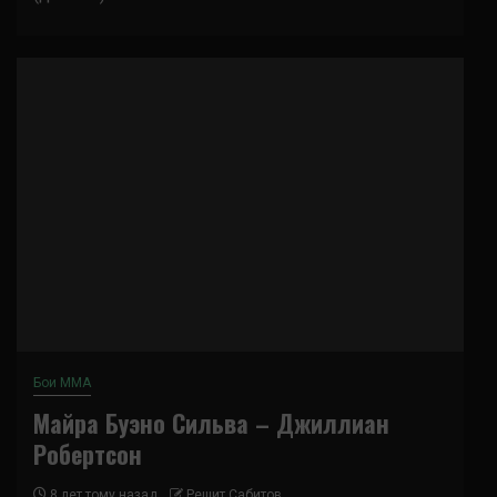
Бои ММА
Майра Буэно Сильва – Джиллиан
Робертсон
8 лет тому назад
Решит Сабитов