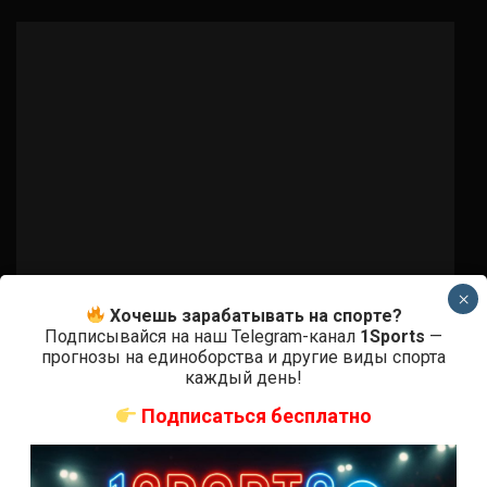
×
Хочешь зарабатывать на спорте?
Подписывайся на наш Telegram-канал
1Sports
—
Бои ММА
прогнозы на единоборства и другие виды спорта
Аугусто Сакаи – Чейз Шерман
каждый день!
Подписаться бесплатно
8 лет тому назад
Решит Сабитов
(далее…)