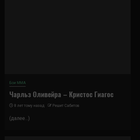
Бои ММА
Чарльз Оливейра – Кристос Гиагос
8 лет тому назад
Решит Сабитов
(далее…)