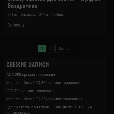
Вендрамини
8 лет тому назад
Решит Сабитов
(далее…)
Пагинация
1
2
Далее
записей
СВЕЖИЕ ЗАПИСИ
ACA 200 прямая трансляция
Марафон боев UFC 325 прямая трансляция
UFC 324 прямая трансляция
Марафон боев UFC 324 прямая трансляция
Где смотреть бой Гэтжи — Пимблетт на UFC 324:
время начала