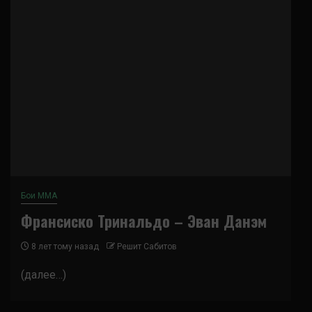
Бои ММА
Франсиско Тринальдо – Эван Данэм
8 лет тому назад
Решит Сабитов
(далее…)