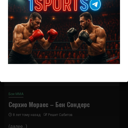
Бои ММА
Серхио Мораес – Бен Сондерс
8 лет тому назад
Решит Сабитов
(далее…)