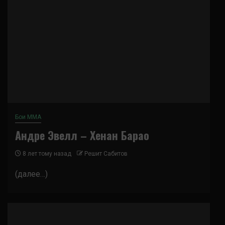
Бои ММА
Андре Эвелл – Хенан Барао
8 лет тому назад
Решит Сабитов
(далее…)