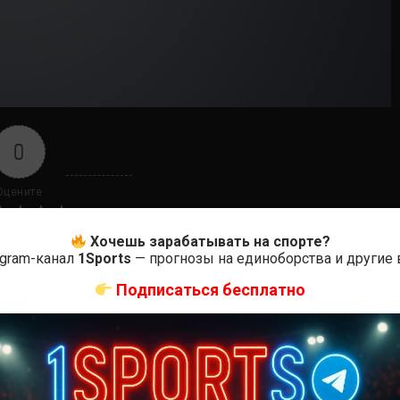
0
Оцените
Хочешь зарабатывать на спорте?
egram-канал
1Sports
— прогнозы на единоборства и другие
Подписаться бесплатно
ас самые лучшие и актуальные события и мира
зеу Залески Дос Сантос