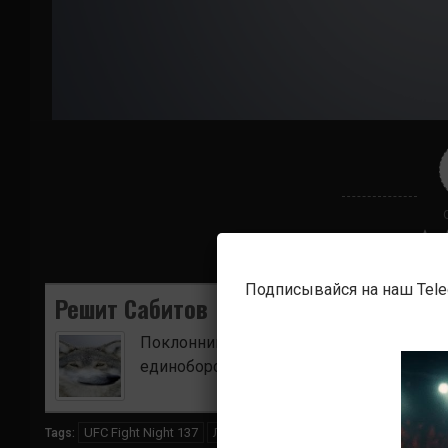
Подписывайся на наш Tel
Решит Сабитов
Поклонник боевых искусств. Ищу для в
единоборств.
UFC Fight Night 137
Луиджи Вендрамини
Нокауты
Эли
Tags: