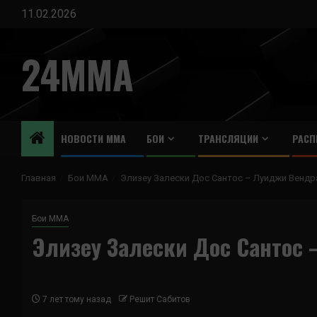
Перейти
11.02.2026
к
содержимому
24MMA
НОВОСТИ ММА
БОИ
ТРАНСЛЯЦИИ
РАСП
Главная
Бои ММА
Элизеу Залески Дос Сантос – Луиджи Вендр
Бои ММА
Элизеу Залески Дос Сантос
7 лет тому назад
Решит Сабитов