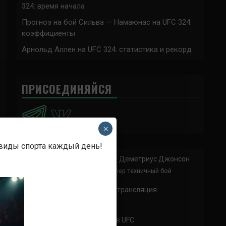
324: время начала
Прогноз на бой Сильва — Намаюнас на UFC 324:
коэффициенты
Арнольд Аллен на UFC 324: статистика и рекорд
ПРИСОЕДИНЯЙСЯ
×
 виды спорта каждый день!
Анонимно
к
Доминик Круз — Деметриус Джонсон
Спасибо что выложили этот супер техничный бой
Анонимно
к
UFC 324 прямая трансляция
А как смотреть с ноутбука?
Анонимно
к
Расписание боев UFC