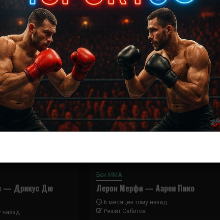
Далее
Тэлес Лейтес – Гектор Ломбард
Бои ММА
в — Дрикус Дю
Лерон Мерфи — Аарон Пико
6 месяцев тому назад
Решит Сабитов
у назад