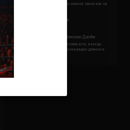
Кусок говна ты, существом даже нельзя ,такое как ты
назвать!
Анонимно
к
Конор МакГрегор
УЧ
Анонимно
к
Рэнди Браун — Николас Далби
не запускается ни один бой, реклама есть, а когда
заканчивается начинается загрузка видео длиною в
жизнь. Исправьте пожалуйста