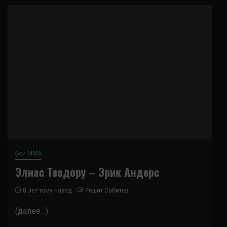
Бои ММА
Элиас Теодору – Эрик Андерс
8 лет тому назад
Решит Сабитов
(далее…)