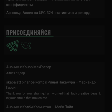
коэффициенты
Арнольд Аллен на UFC 324: статистика и рекорд
ПРИСОЕДИНЯЙСЯ
Аноним
к
Конор МакГрегор
Аллах пидор
skapa ett binance-konto
к
Ринья Накамура – Фернандо
Гарсия
Thank you for your sharing. I am worried that I lack creative ideas. It
is your article that makes me…
Аноним
к
Колби Ковингтон — Майк Пайл