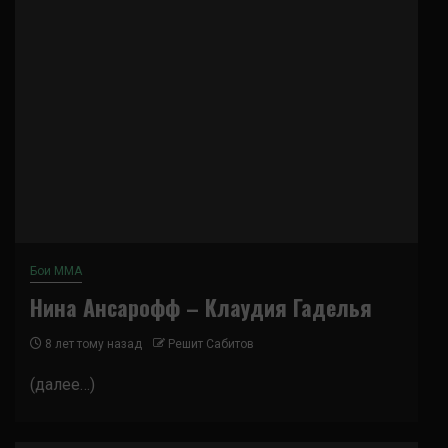
Бои ММА
Нина Ансарофф – Клаудия Гаделья
8 лет тому назад
Решит Сабитов
(далее…)