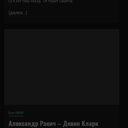
8 лет тому назад
Решит Сабитов
(далее…)
Бои ММА
Александр Ракич – Девин Кларк