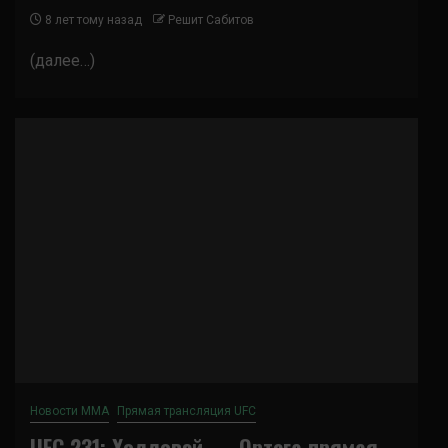
8 лет тому назад
Решит Сабитов
(далее…)
Новости ММА
Прямая трансляция UFC
UFC 231: Холловэй — Ортега прямая