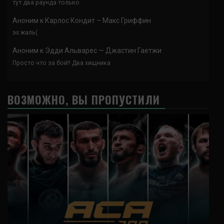
тут два раунда только
Аноним
к
Карлос Кондит – Макс Гриффин
эх жаль(
Аноним
к
Эдди Альварес — Джастин Гаетжи
Просто что за бой!! Два хищника
ВОЗМОЖНО, ВЫ ПРОПУСТИЛИ