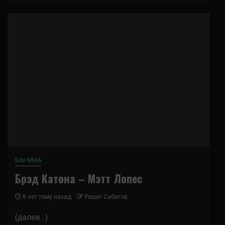
Бои ММА
Брэд Катона – Мэтт Лопес
8 лет тому назад
Решит Сабитов
(далее…)