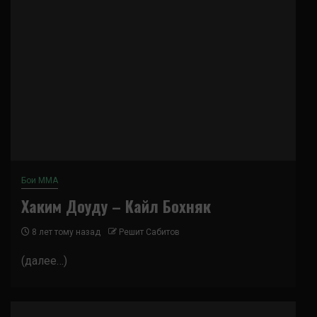
Бои ММА
Хаким Доуду – Кайл Бохняк
8 лет тому назад
Решит Сабитов
(далее…)