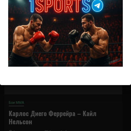
(далее…)
Бои ММА
Карлос Диего Феррейра – Кайл
Нельсон