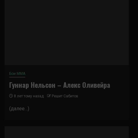
Бои ММА
Гуннар Нельсон – Алекс Оливейра
8 лет тому назад
Решит Сабитов
(далее…)