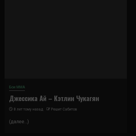
Бои ММА
Джессика Ай – Кэтлин Чукагян
8 лет тому назад
Решит Сабитов
(далее…)