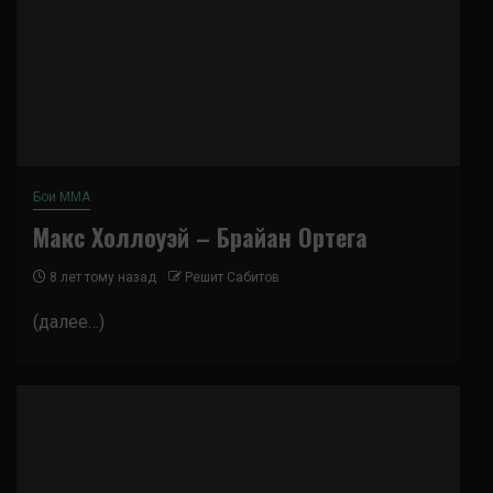
Бои ММА
Макс Холлоуэй – Брайан Ортега
8 лет тому назад
Решит Сабитов
(далее…)