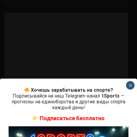
×
Хочешь зарабатывать на спорте?
Подписывайся на наш Telegram-канал
1Sports
—
прогнозы на единоборства и другие виды спорта
Бои ММА
каждый день!
Диего Лима – Чед Лаприз
Подписаться бесплатно
8 лет тому назад
Решит Сабитов