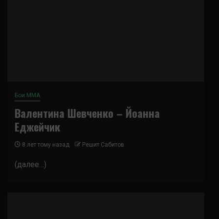
Бои ММА
Валентина Шевченко – Йоанна
Еджейчик
8 лет тому назад
Решит Сабитов
(далее…)