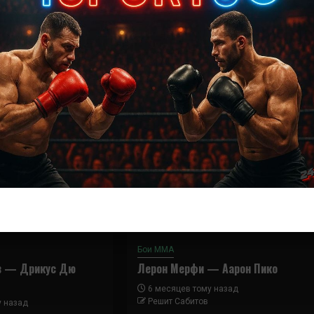
Далее
Диего Лима – Чед Лаприз
Бои ММА
в — Дрикус Дю
Лерон Мерфи — Аарон Пико
6 месяцев тому назад
Решит Сабитов
у назад