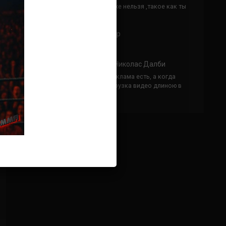
Кусок говна ты, существом даже нельзя ,такое как ты
назвать!
Анонимно
к
Конор МакГрегор
УЧ
Анонимно
к
Рэнди Браун — Николас Далби
не запускается ни один бой, реклама есть, а когда
заканчивается начинается загрузка видео длиною в
жизнь. Исправьте пожалуйста