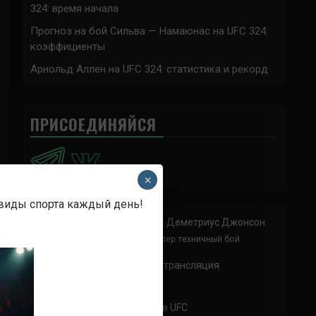
324: время начала
Прогноз на бой Сильва — Намаюнас на UFC 324:
коэффициенты
Арнольд Аллен на UFC 324: статистика и рекорд
ПРИСОЕДИНЯЙСЯ
×
 виды спорта каждый день!
Анонимно
к
Доминик Круз — Деметриус Джонсон
Спасибо что выложили этот супер техничный бой
Анонимно
к
UFC 324 прямая трансляция
А как смотреть с ноутбука?
Анонимно
к
Расписание боев UFC