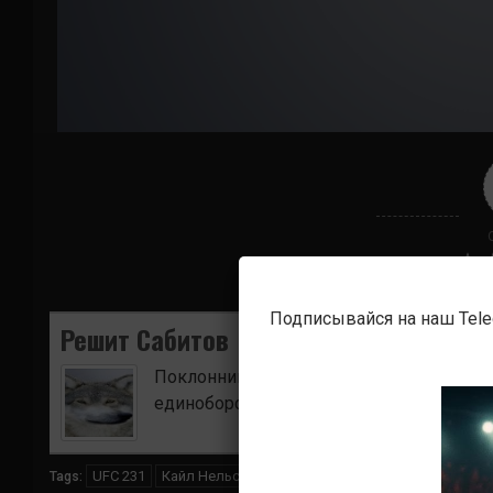
Подписывайся на наш Tel
Решит Сабитов
Поклонник боевых искусств. Ищу для в
единоборств.
UFC 231
Кайл Нельсон
Карлос Диего Феррейра
Tags: