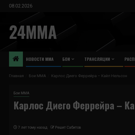
Перейти
08.02.2026
к
содержимому
24MMA
НОВОСТИ ММА
БОИ
ТРАНСЛЯЦИИ
РАСП
Главная
Бои ММА
Карлос Диего Феррейра – Кайл Нельсон
Бои ММА
Карлос Диего Феррейра – К
7 лет тому назад
Решит Сабитов