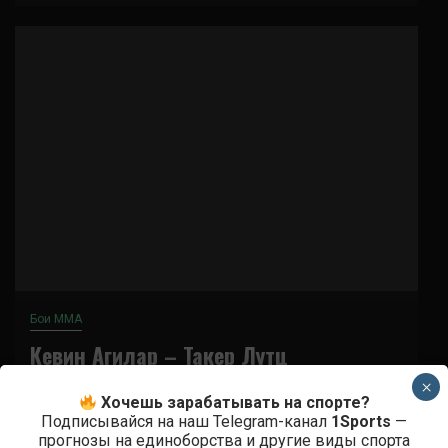
Бои ММА
Кевин Агилар – Такер Лутц
×
6 лет тому назад
Решит Сабитов
Хочешь зарабатывать на спорте?
Подписывайся на наш Telegram-канал
1Sports
—
(далее…)
прогнозы на единоборства и другие виды спорта