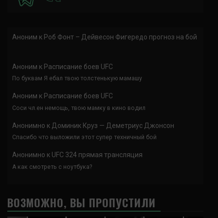
Аноним
к
Роб Фонт – Дейвесон Фигередо прогноз на бой
Аноним
к
Расписание боев UFC
По буквам Я ебал твою толстенькую мамашу
Аноним
к
Расписание боев UFC
Соси чл.ен немощь, твою мамку в кино водил
Анонимно
к
Доминик Круз — Деметриус Джонсон
Спасибо что выложили этот супер техничный бой
Анонимно
к
UFC 324 прямая трансляция
А как смотреть с ноутбука?
ВОЗМОЖНО, ВЫ ПРОПУСТИЛИ