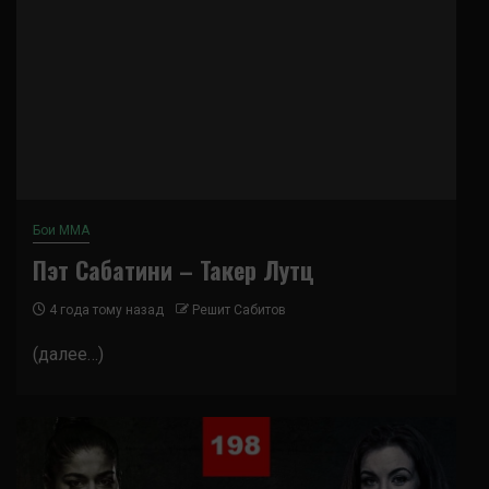
Бои ММА
Пэт Сабатини – Такер Лутц
4 года тому назад
Решит Сабитов
(далее…)