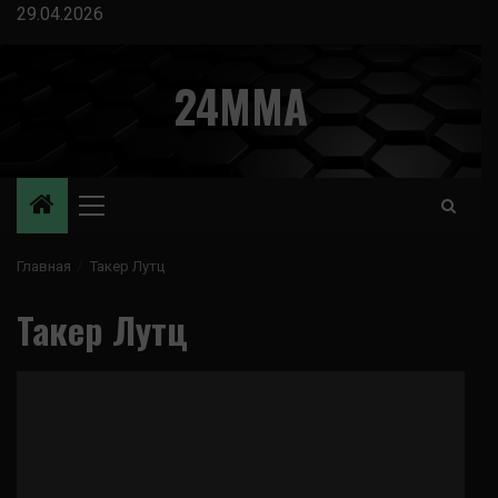
Перейти
29.04.2026
к
содержимому
24MMA
Основное
меню
Главная
Такер Лутц
Такер Лутц