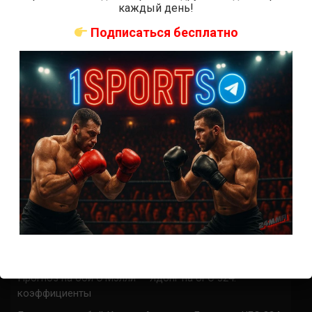
каждый день!
Подписаться бесплатно
СВЕЖИЕ ЗАПИСИ
ACA 200 прямая трансляция
Марафон боев UFC 325 прямая трансляция
UFC 324 прямая трансляция
Марафон боев UFC 324 прямая трансляция
Где смотреть бой Гэтжи — Пимблетт на UFC 324:
время начала
Где смотреть бой О’Мэлли — Ядонг на UFC 324: время
начала
Прогноз на бой Гэтжи — Пимблетт на UFC 324:
коэффициенты
Прогноз на бой О’Мэлли — Ядонг на UFC 324:
коэффициенты