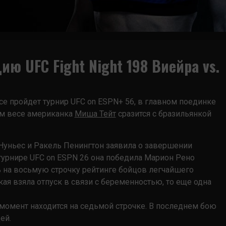
ию UFC Fight Night 198 Виейра vs.
се пройдет турнир UFC on ESPN+ 56, в главном поединке
ем весе американка
Миша Тейт
сразится с бразильянкой
Нуньес и Ракель Пенингтон заявила о завершении
а турнире UFC on ESPN 26 она победила Марион Рено
ь на восьмую строчку рейтинге бойцов легчайшего
кая взяла отпуск в связи с беременностью, то еще одна
 момент находится на седьмой строчке. В последнем бою
ей.