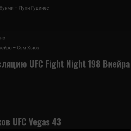
бунми – Лупи Гудинес
ано
нейро – Сэм Хьюз
ляцию UFC Fight Night 198 Виейра
ов UFC Vegas 43