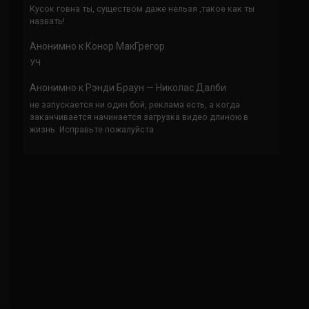
Кусок говна ты, существом даже нельзя ,такое как ты
назвать!
Анонимно
к
Конор МакГрегор
УЧ
Анонимно
к
Рэнди Браун — Николас Далби
не запускается ни один бой, реклама есть, а когда
заканчивается начинается загрузка видео длиною в
жизнь. Исправьте пожалуйста