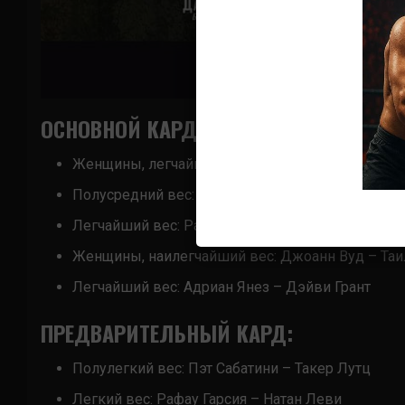
ОСНОВНОЙ КАРД:
Женщины, легчайший вес:
Миша Тэйт
– Кетлин 
Полусредний вес:
Майкл Кьеза
– Шон Брэди
Легчайший вес: Рани Яя – Кюн Хо Кан
Женщины, наилегчайший вес: Джоанн Вуд – Таи
Легчайший вес: Адриан Янез – Дэйви Грант
ПРЕДВАРИТЕЛЬНЫЙ КАРД:
Полулегкий вес: Пэт Сабатини – Такер Лутц
Легкий вес: Рафау Гарсия – Натан Леви