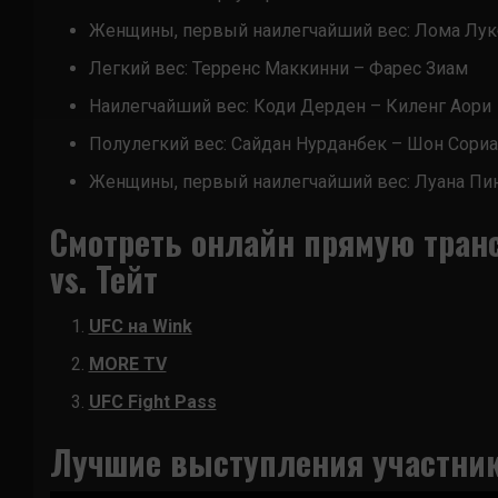
Женщины, первый наилегчайший вес: Лома Лук
Легкий вес: Терренс Маккинни – Фарес Зиам
Наилегчайший вес: Коди Дерден – Киленг Аори
Полулегкий вес: Сайдан Нурданбек – Шон Сори
Женщины, первый наилегчайший вес: Луана Пи
Смотреть онлайн прямую транс
vs. Тейт
UFC на Wink
MORE TV
UFC Fight Pass
Лучшие выступления участник