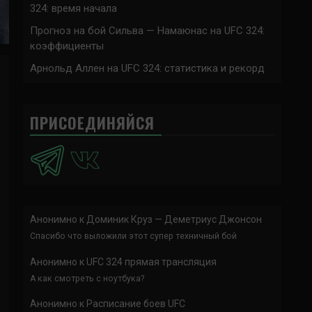
324: время начала
Прогноз на бой Сильва — Намаюнас на UFC 324:
коэффициенты
Арнольд Аллен на UFC 324: статистика и рекорд
ПРИСОЕДИНЯЙСЯ
Анонимно
к
Доминик Круз — Деметриус Джонсон
Спасибо что выложили этот супер техничный бой
Анонимно
к
UFC 324 прямая трансляция
А как смотреть с ноутбука?
Анонимно
к
Расписание боев UFC