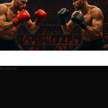
Виейра
ла Сантос