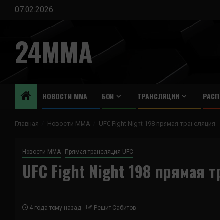
Перейти
07.02.2026
к
содержимому
24MMA
НОВОСТИ ММА
БОИ
ТРАНСЛЯЦИИ
РАСП
Главная
Новости ММА
UFC Fight Night 198 прямая трансляция
Новости ММА
Прямая трансляция UFC
UFC Fight Night 198 прямая 
4 года тому назад
Решит Сабитов