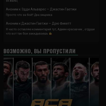
эх жаль(
Аноним
к
Эдди Альварес — Джастин Гаетжи
Просто что за бой!! Два хищника
Аноним
к
Джастин Гаетжи — Дрю Фикетт
Я часто оставляю комментарий тут, Админ красавчик , отдуши
что вот так бои закидываешь
ВОЗМОЖНО, ВЫ ПРОПУСТИЛИ