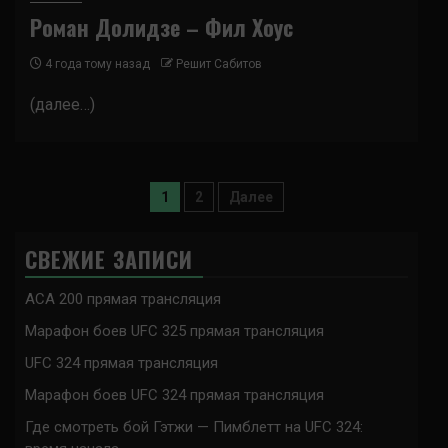
Роман Долидзе – Фил Хоус
4 года тому назад
Решит Сабитов
(далее…)
Пагинация
1
2
Далее
записей
СВЕЖИЕ ЗАПИСИ
ACA 200 прямая трансляция
Марафон боев UFC 325 прямая трансляция
UFC 324 прямая трансляция
Марафон боев UFC 324 прямая трансляция
Где смотреть бой Гэтжи — Пимблетт на UFC 324: