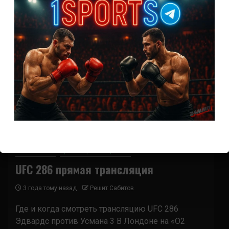
9
Новости ММА
Прямая трансляция UFC
UFC 286 прямая трансляция
3 года тому назад
Решит Сабитов
Где и когда смотреть трансляцию UFC 286
Эдвардс против Усмана 3 В Лондоне на «O2