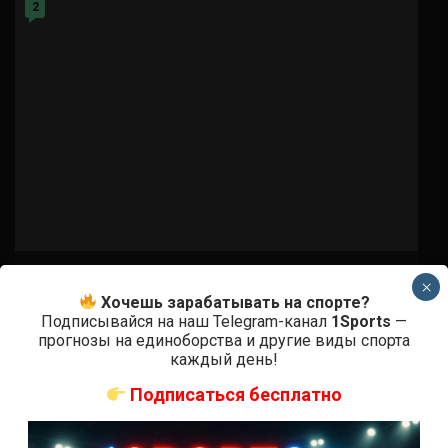
2
ММА БОИ БЕЗ ПРАВИЛ
×
Хочешь зарабатывать на спорте?
Марвин Веттори – Роман Долидзе
Подписывайся на наш Telegram-канал
1Sports
—
прогнозы на единоборства и другие виды спорта
3 года тому назад
Решит Сабитов
каждый день!
(далее…)
Подписаться бесплатно