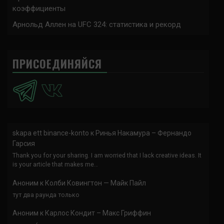
коэффициенты
Арнольд Аллен на UFC 324: статистика и рекорд
ПРИСОЕДИНЯЙСЯ
skapa ett binance-konto
к
Ринья Накамура – Фернандо
Гарсия
Thank you for your sharing. I am worried that I lack creative ideas. It
is your article that makes me…
Аноним
к
Колби Ковингтон — Майк Пайл
тут два раунда только
Аноним
к
Карлос Кондит – Макс Гриффин