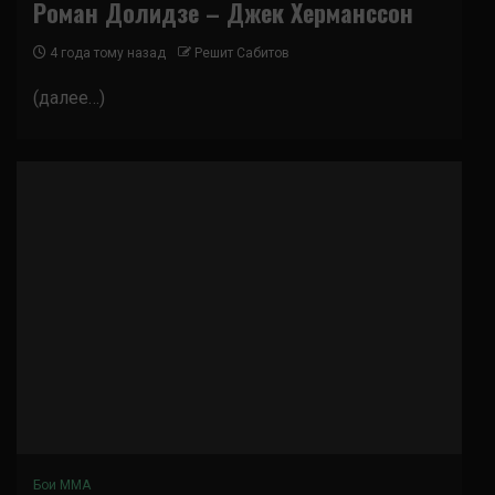
Роман Долидзе – Джек Херманссон
4 года тому назад
Решит Сабитов
(далее…)
Бои ММА