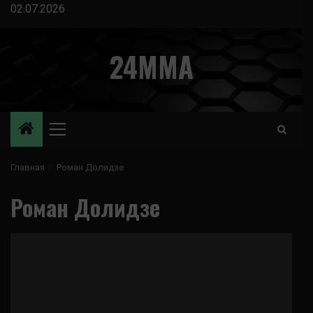
Перейти
02.07.2026
к
содержимому
24MMA
Основное
меню
Главная
Роман Долидзе
Роман Долидзе