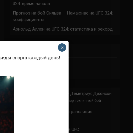
324: время начала
Прогноз на бой Сильва — Намаюнас на UFC 324:
коэффициенты
Арнольд Аллен на UFC 324: статистика и рекорд
×
ПРИСОЕДИНЯЙСЯ
 виды спорта каждый день!
Анонимно
к
Доминик Круз — Деметриус Джонсон
Спасибо что выложили этот супер техничный бой
Анонимно
к
UFC 324 прямая трансляция
А как смотреть с ноутбука?
Анонимно
к
Расписание боев UFC