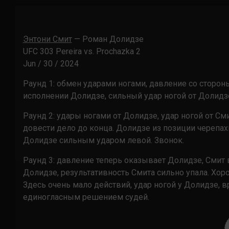
Энтони Смит
— Роман Долидзе
UFC 303 Pereira vs. Prochazka 2
Jun / 30 / 2024
Раунд 1: обмен ударами ногами, давление со сторон
исполнении Долидзе, сильный удар ногой от Долидзе
Раунд 2: удары ногами от Долидзе, удар ногой от Сми
довести дело до конца. Долидзе из позиции черепахи,
Долидзе сильным ударом левой. Звонок.
Раунд 3: давление теперь оказывает Долидзе, Смит 
Долидзе, результативность Смита сильно упала. Хор
Здесь очень мало действий, удар ногой у Долидзе, 
единогласным решением судей.