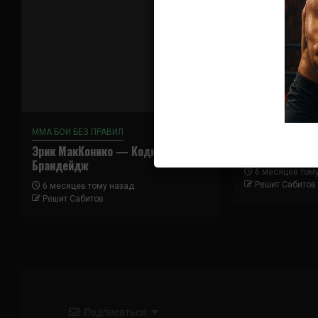
ММА БОИ БЕЗ ПРАВИЛ
ММА БОИ БЕЗ ПР
Эрик МакКонико — Коди
Тацуро Тайра 
Брандейдж
6 месяцев том
Решит Сабитов
6 месяцев тому назад
Решит Сабитов
Подписаться