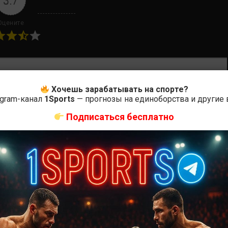
3.7
Оцените
ас самые лучшие и актуальные события и мира
Хочешь зарабатывать на спорте?
egram-канал
1Sports
— прогнозы на единоборства и другие
Подписаться бесплатно
Далее
Дэн Иге — Диего Лопес