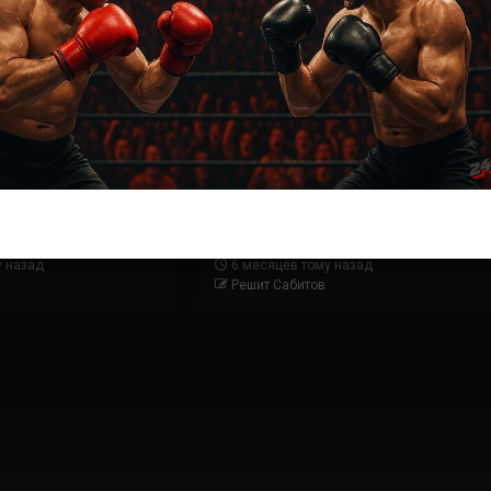
АВИЛ
ММА БОИ БЕЗ ПРАВИЛ
— Юн Сун Парк
Крис Дункан — Матеуш Ребецки
у назад
6 месяцев тому назад
Решит Сабитов