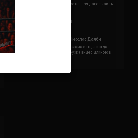
Кусок говна ты, существом даже нельзя ,такое как ты
назвать!
Анонимно
к
Конор МакГрегор
УЧ
Анонимно
к
Рэнди Браун — Николас Далби
не запускается ни один бой, реклама есть, а когда
заканчивается начинается загрузка видео длиною в
жизнь. Исправьте пожалуйста