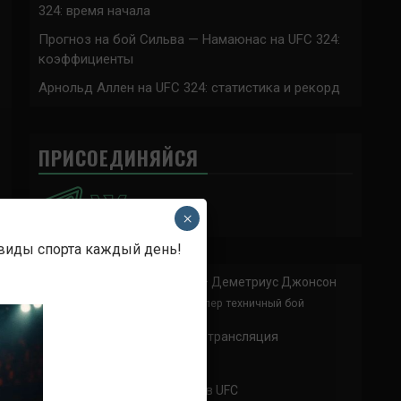
324: время начала
Прогноз на бой Сильва — Намаюнас на UFC 324:
коэффициенты
Арнольд Аллен на UFC 324: статистика и рекорд
ПРИСОЕДИНЯЙСЯ
×
 виды спорта каждый день!
Анонимно
к
Доминик Круз — Деметриус Джонсон
Спасибо что выложили этот супер техничный бой
Анонимно
к
UFC 324 прямая трансляция
А как смотреть с ноутбука?
Анонимно
к
Расписание боев UFC