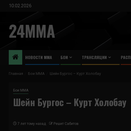
Перейти
10.02.2026
к
содержимому
24MMA
НОВОСТИ ММА
БОИ
ТРАНСЛЯЦИИ
РАСП
Главная
Бои ММА
Шейн Бургос – Курт Холобау
Бои ММА
Шейн Бургос – Курт Холобау
7 лет тому назад
Решит Сабитов