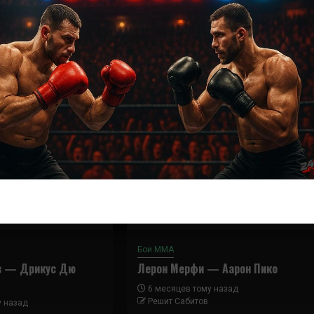
Далее
Мэтт Фревола – Лэндо Ванната
Бои ММА
в — Дрикус Дю
Лерон Мерфи — Аарон Пико
6 месяцев тому назад
Решит Сабитов
у назад