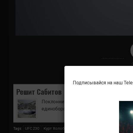
Подписывайся на наш Tel
Решит Сабитов
Поклонник боевых искусств. Ищу для в
единоборств.
UFC 230
Курт Холобау
Шейн Бургос
Tags: