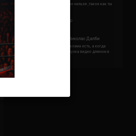
Кусок говна ты, существом даже нельзя ,такое как ты
назвать!
Анонимно
к
Конор МакГрегор
УЧ
Анонимно
к
Рэнди Браун — Николас Далби
не запускается ни один бой, реклама есть, а когда
заканчивается начинается загрузка видео длиною в
жизнь. Исправьте пожалуйста