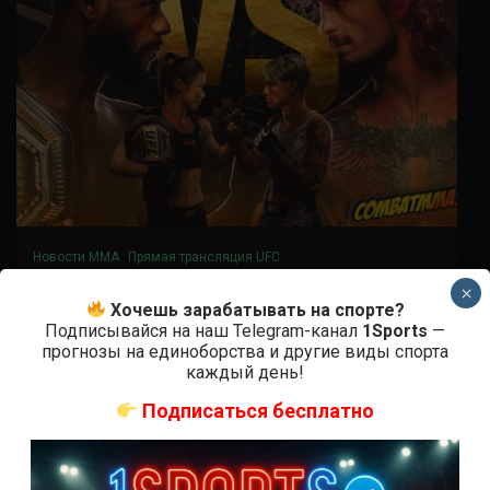
Новости ММА
Прямая трансляция UFC
UFC 292 прямая трансляция
×
Хочешь зарабатывать на спорте?
Подписывайся на наш Telegram-канал
1Sports
—
3 года тому назад
Решит Сабитов
прогнозы на единоборства и другие виды спорта
каждый день!
Где и когда смотреть трансляцию UFC 292
Sterling vs. O'Malley UFC 292 Sterling vs. O'Malley
Подписаться бесплатно
начнется в воскресенье, 20 августа,...