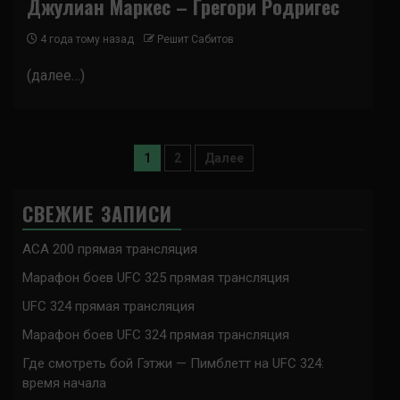
Джулиан Маркес – Грегори Родригес
4 года тому назад
Решит Сабитов
(далее…)
Пагинация
1
2
Далее
записей
СВЕЖИЕ ЗАПИСИ
ACA 200 прямая трансляция
Марафон боев UFC 325 прямая трансляция
UFC 324 прямая трансляция
Марафон боев UFC 324 прямая трансляция
Где смотреть бой Гэтжи — Пимблетт на UFC 324:
время начала