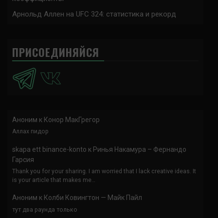
Арнольд Аллен на UFC 324: статистика и рекорд
ПРИСОЕДИНЯЙСЯ
Аноним
к
Конор МакГрегор
Аллах пидор
skapa ett binance-konto
к
Ринья Накамура – Фернандо
Гарсия
Thank you for your sharing. I am worried that I lack creative ideas. It
is your article that makes me…
Аноним
к
Колби Ковингтон — Майк Пайл
тут два раунда только