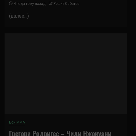
4 года тому назад
Решит Сабитов
(далее…)
Бои ММА
Грегори Родригес – Чиди Нжокуани