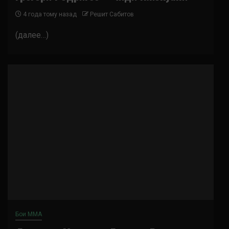
4 года тому назад
Решит Сабитов
(далее…)
Бои ММА