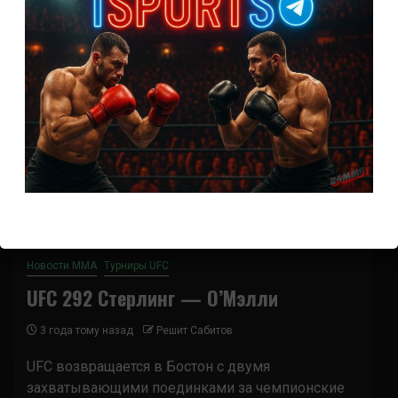
2
Новости ММА
Турниры UFC
UFC 292 Стерлинг — О’Мэлли
3 года тому назад
Решит Сабитов
UFC возвращается в Бостон с двумя
захватывающими поединками за чемпионские