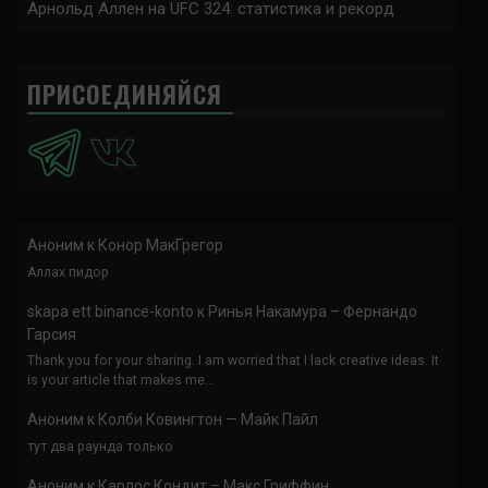
Арнольд Аллен на UFC 324: статистика и рекорд
ПРИСОЕДИНЯЙСЯ
Аноним
к
Конор МакГрегор
Аллах пидор
skapa ett binance-konto
к
Ринья Накамура – Фернандо
Гарсия
Thank you for your sharing. I am worried that I lack creative ideas. It
is your article that makes me…
Аноним
к
Колби Ковингтон — Майк Пайл
тут два раунда только
Аноним
к
Карлос Кондит – Макс Гриффин