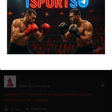
Ответить
2
кирилл
2 лет назад
Против россиян походу можно применять любые удары
!!!??? Просто в затылок нахуярил и норм! Вообще суки
ахуели!
Ответить
4
Дан
2 лет назад
где видео ?? сволочи, я зря вашу рекламу сраную
смотрел что ли ? шакалы
Ответить
-3