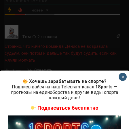
4
КОММЕНТАРИЕВ
новее
Тим
2 лет назад
Странно, что ничего команда Дениса не возразила
судьям, они потом и дальше так будут судить, если как
мямли молчать
Ответить
0
×
Хочешь зарабатывать на спорте?
Подписывайся на наш Telegram-канал
1Sports
—
прогнозы на единоборства и другие виды спорта
каждый день!
Магомед
2 лет назад
Подписаться бесплатно
Судья — кусок вонючего сала,жиртрест и говно!!! И
пошел он накуй!!!