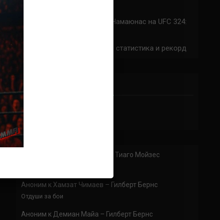
324: время начала
Прогноз на бой Сильва — Намаюнас на UFC 324:
коэффициенты
Арнольд Аллен на UFC 324: статистика и рекорд
ПРИСОЕДИНЯЙСЯ
Аноним
к
Бенуа Сен-Дени — Тиаго Мойзес
Аноним
к
Хамзат Чимаев – Гилберт Бернс
Отдуши за бои
Аноним
к
Демиан Майа – Гилберт Бернс