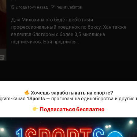
2 года тому назад
Решит Сабитов
Для Милохина это будет дебютный
профессиональный поединок по боксу. Хан также
является блогером с более 3,5 миллиона
подписчиков. Бой продлится...
Хочешь зарабатывать на спорте?
egram-канал
1Sports
— прогнозы на единоборства и другие
Подписаться бесплатно