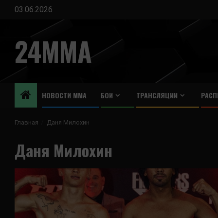
Перейти
03.06.2026
к
содержимому
24MMA
НОВОСТИ ММА
БОИ
ТРАНСЛЯЦИИ
РАСП
Главная
Даня Милохин
Даня Милохин