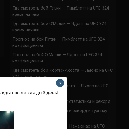
Где смотреть бой Гэтжи — Пимблетт на UFC 324:
время начала
Где смотреть бой О’Мэлли — Ядонг на UFC 324:
время начала
Прогноз на бой Гэтжи — Пимблетт на UFC 324:
коэффициенты
Прогноз на бой О’Мэлли — Ядонг на UFC 324:
коэффициенты
Где смотреть бой Кортес-Акоста — Льюис на UFC
324: время начала
×
Прогноз на бой Кортес-Акоста — Льюис на UFC
324: коэффициенты
 виды спорта каждый день!
Наталья Сильва на UFC 324: статистика и рекорд
Роуз Намаюнас: статистика и рекорд к турниру
UFC 324
Где смотреть бой Сильва — Намаюнас на UFC