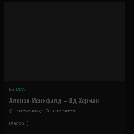
Бои ММА
Алонзо Менифилд – Эд Херман
5 лет тому назад
Решит Сабитов
(далее…)