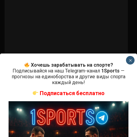
×
Хочешь зарабатывать на спорте?
Подписывайся на наш Telegram-канал
1Sports
—
ММА БОИ БЕЗ ПРАВИЛ
прогнозы на единоборства и другие виды спорта
Джимми Крут – Алонзо Менифилд
каждый день!
Подписаться бесплатно
3 года тому назад
Решит Сабитов
(далее…)
2