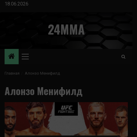
Перейти
18.06.2026
к
содержимому
24MMA
Основное
меню
Главная
Алонзо Менифилд
Алонзо Менифилд