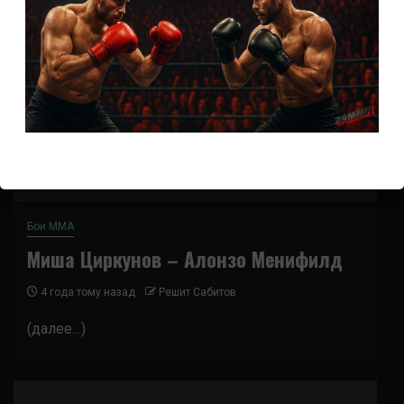
Бои ММА
Миша Циркунов – Алонзо Менифилд
4 года тому назад
Решит Сабитов
(далее…)