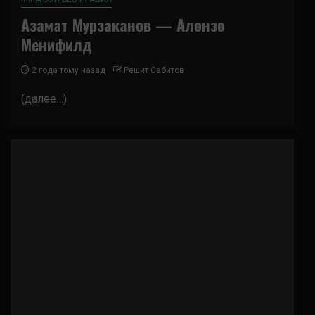
Азамат Мурзаканов — Алонзо
Менифилд
2 года тому назад
Решит Сабитов
(далее…)