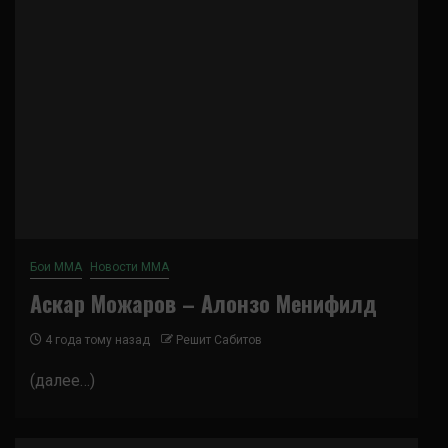
Бои ММА
Новости ММА
Аскар Можаров – Алонзо Менифилд
4 года тому назад
Решит Сабитов
(далее…)