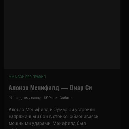
ММА БОИ БЕЗ ПРАВИЛ
Алонзо Менифилд — Омар Си
1 год тому назад
Решит Сабитов
Алонзо Менифилд и Оумар Си устроили
напряженный бой в стойке, обмениваясь
мощными ударами. Менифилд был