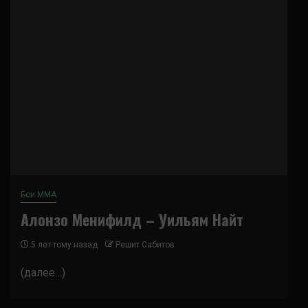
Бои ММА
Алонзо Менифилд – Уильям Найт
5 лет тому назад
Решит Сабитов
(далее…)