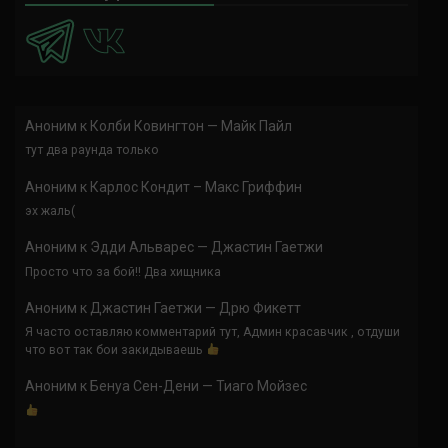
Аноним
к
Колби Ковингтон — Майк Пайл
тут два раунда только
Аноним
к
Карлос Кондит – Макс Гриффин
эх жаль(
Аноним
к
Эдди Альварес — Джастин Гаетжи
Просто что за бой!! Два хищника
Аноним
к
Джастин Гаетжи — Дрю Фикетт
Я часто оставляю комментарий тут, Админ красавчик , отдуши
что вот так бои закидываешь
Аноним
к
Бенуа Сен-Дени — Тиаго Мойзес