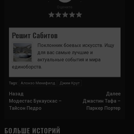
Оцените
Решит Сабитов
Поклонник боевых искусств. Ищу
для вас самые лучшие и
актуальные события и мира
единоборств.
Алонзо Менифилд
Джим Крут
Tags:
Навигация
Назад
Далее
записи
Модестас Букаускас –
Джастин Тафа –
Тайсон Педро
Паркер Портер
БОЛЬШЕ ИСТОРИЙ