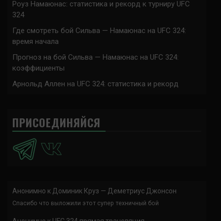
Роуз Намаюнас: статистика и рекорд к турниру UFC
324
Где смотреть бой Сильва — Намаюнас на UFC 324:
время начала
Прогноз на бой Сильва — Намаюнас на UFC 324:
коэффициенты
Арнольд Аллен на UFC 324: статистика и рекорд
ПРИСОЕДИНЯЙСЯ
Анонимно
к
Доминик Круз — Деметриус Джонсон
Спасибо что выложили этот супер техничный бой
Анонимно
к
UFC 324 прямая трансляция