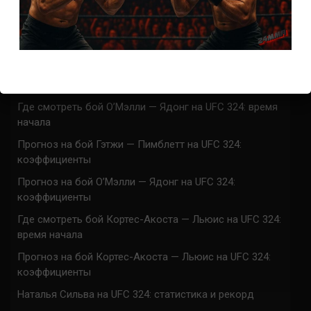
Марафон боев UFC 325 прямая трансляция
UFC 324 прямая трансляция
Марафон боев UFC 324 прямая трансляция
Где смотреть бой Гэтжи — Пимблетт на UFC 324:
время начала
Где смотреть бой О’Мэлли — Ядонг на UFC 324: время
начала
Прогноз на бой Гэтжи — Пимблетт на UFC 324:
коэффициенты
Прогноз на бой О’Мэлли — Ядонг на UFC 324:
коэффициенты
Где смотреть бой Кортес-Акоста — Льюис на UFC 324:
время начала
Прогноз на бой Кортес-Акоста — Льюис на UFC 324:
коэффициенты
Наталья Сильва на UFC 324: статистика и рекорд