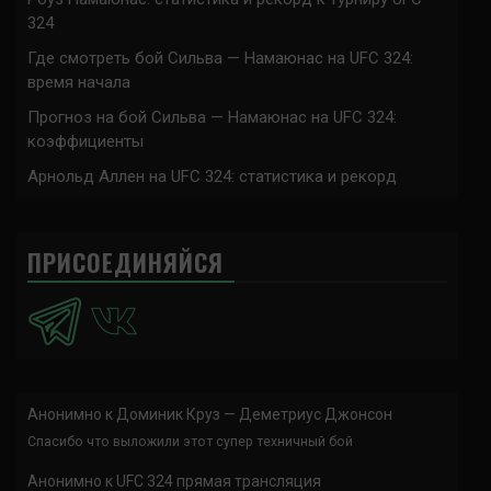
324
Где смотреть бой Сильва — Намаюнас на UFC 324:
время начала
Прогноз на бой Сильва — Намаюнас на UFC 324:
коэффициенты
Арнольд Аллен на UFC 324: статистика и рекорд
ПРИСОЕДИНЯЙСЯ
Анонимно
к
Доминик Круз — Деметриус Джонсон
Спасибо что выложили этот супер техничный бой
Анонимно
к
UFC 324 прямая трансляция