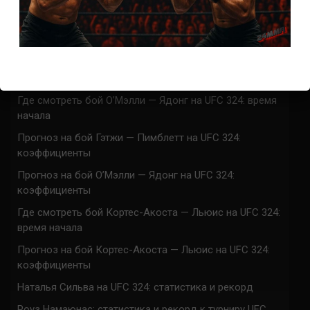
UFC 324 прямая трансляция
Марафон боев UFC 324 прямая трансляция
Где смотреть бой Гэтжи — Пимблетт на UFC 324:
время начала
Где смотреть бой О’Мэлли — Ядонг на UFC 324: время
начала
Прогноз на бой Гэтжи — Пимблетт на UFC 324:
коэффициенты
Прогноз на бой О’Мэлли — Ядонг на UFC 324:
коэффициенты
Где смотреть бой Кортес-Акоста — Льюис на UFC 324:
время начала
Прогноз на бой Кортес-Акоста — Льюис на UFC 324:
коэффициенты
Наталья Сильва на UFC 324: статистика и рекорд
Роуз Намаюнас: статистика и рекорд к турниру UFC