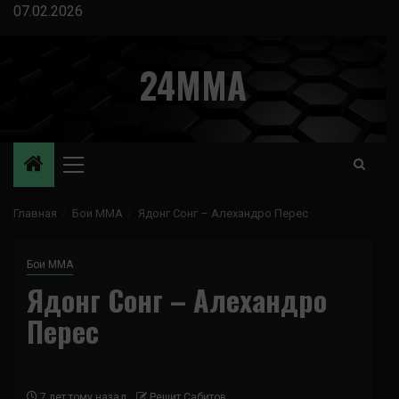
Перейти
07.02.2026
к
содержимому
24MMA
Основное
меню
Главная
Бои ММА
Ядонг Сонг – Алехандро Перес
Бои ММА
Ядонг Сонг – Алехандро
Перес
7 лет тому назад
Решит Сабитов