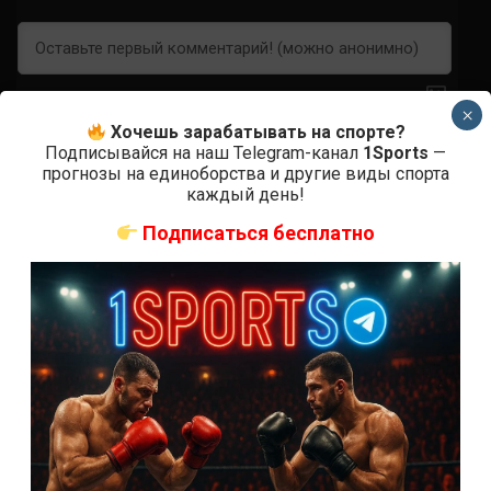
×
Хочешь зарабатывать на спорте?
Подписывайся на наш Telegram-канал
1Sports
—
0
КОММЕНТАРИЕВ
прогнозы на единоборства и другие виды спорта
каждый день!
Подписаться бесплатно
СВЕЖИЕ ЗАПИСИ
ACA 200 прямая трансляция
Марафон боев UFC 325 прямая трансляция