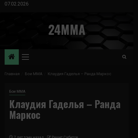
Перейти
07.02.2026
к
содержимому
24MMA
Основное
меню
Главная
Бои ММА
Клаудия Гаделья – Ранда Маркос
Бои ММА
Клаудия Гаделья – Ранда
Маркос
7 лет тому назад
Решит Сабитов