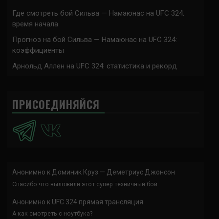
Где смотреть бой Сильва — Намаюнас на UFC 324:
время начала
Прогноз на бой Сильва — Намаюнас на UFC 324:
коэффициенты
Арнольд Аллен на UFC 324: статистика и рекорд
ПРИСОЕДИНЯЙСЯ
Анонимно
к
Доминик Круз — Деметриус Джонсон
Спасибо что выложили этот супер техничный бой
Анонимно
к
UFC 324 прямая трансляция
А как смотреть с ноутбука?