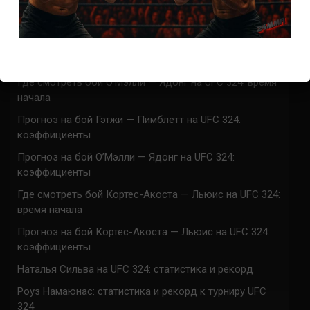
UFC 324 прямая трансляция
Марафон боев UFC 324 прямая трансляция
Где смотреть бой Гэтжи — Пимблетт на UFC 324:
время начала
Где смотреть бой О’Мэлли — Ядонг на UFC 324: время
начала
Прогноз на бой Гэтжи — Пимблетт на UFC 324:
коэффициенты
Прогноз на бой О’Мэлли — Ядонг на UFC 324:
коэффициенты
Где смотреть бой Кортес-Акоста — Льюис на UFC 324:
время начала
Прогноз на бой Кортес-Акоста — Льюис на UFC 324:
коэффициенты
Наталья Сильва на UFC 324: статистика и рекорд
Роуз Намаюнас: статистика и рекорд к турниру UFC
324