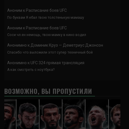
Аноним
к
Расписание боев UFC
По буквам Я ебал твою толстенькую мамашу
Аноним
к
Расписание боев UFC
Соси чл.ен немощь, твою мамку в кино водил
Анонимно
к
Доминик Круз — Деметриус Джонсон
Спасибо что выложили этот супер техничный бой
Анонимно
к
UFC 324 прямая трансляция
А как смотреть с ноутбука?
ВОЗМОЖНО, ВЫ ПРОПУСТИЛИ