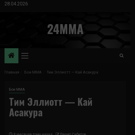
Перейти
28.04.2026
к
содержимому
24MMA
Основное
меню
Главная
Бои ММА
Тим Эллиотт — Кай Асакура
Бои ММА
Тим Эллиотт — Кай
Асакура
8 месяцев тому назад
Решит Сабитов