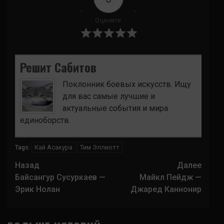
Оцените
Решит Сабитов
Поклонник боевых искусств. Ищу
для вас самые лучшие и
актуальные события и мира
единоборств.
Кай Асакура
Тим Эллиотт
Tags:
Навигация
Назад
Далее
записи
Байсангур Сусуркаев —
Майкл Пейдж —
Эрик Нолан
Джаред Каннонир