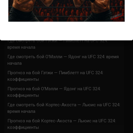
ACA 200 прямая трансляция
Марафон боев UFC 325 прямая трансляция
UFC 324 прямая трансляция
Марафон боев UFC 324 прямая трансляция
Где смотреть бой Гэтжи — Пимблетт на UFC 324:
время начала
Где смотреть бой О’Мэлли — Ядонг на UFC 324: время
начала
Прогноз на бой Гэтжи — Пимблетт на UFC 324:
коэффициенты
Прогноз на бой О’Мэлли — Ядонг на UFC 324:
коэффициенты
Где смотреть бой Кортес-Акоста — Льюис на UFC 324:
время начала
Прогноз на бой Кортес-Акоста — Льюис на UFC 324:
коэффициенты