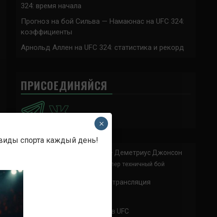
324: время начала
Прогноз на бой Сильва — Намаюнас на UFC 324:
коэффициенты
Арнольд Аллен на UFC 324: статистика и рекорд
ПРИСОЕДИНЯЙСЯ
×
 виды спорта каждый день!
Анонимно
к
Доминик Круз — Деметриус Джонсон
Спасибо что выложили этот супер техничный бой
Анонимно
к
UFC 324 прямая трансляция
А как смотреть с ноутбука?
Анонимно
к
Расписание боев UFC