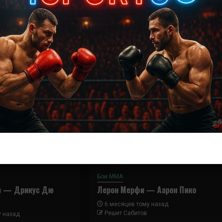
Далее
Ядонг Сонг — Фелипе Арантес
Бои ММА
в — Дрикус Дю
Лерон Мерфи — Аарон Пико
6 месяцев тому назад
Решит Сабитов
у назад