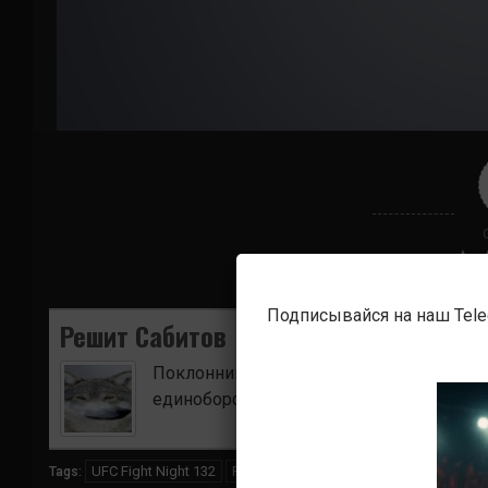
Подписывайся на наш Tel
Решит Сабитов
Поклонник боевых искусств. Ищу для в
единоборств.
UFC Fight Night 132
Роландо Дай
Шэйн Янг
Tags: