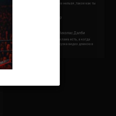
Кусок говна ты, существом даже нельзя ,такое как ты
назвать!
Анонимно
к
Конор МакГрегор
УЧ
Анонимно
к
Рэнди Браун — Николас Далби
не запускается ни один бой, реклама есть, а когда
заканчивается начинается загрузка видео длиною в
жизнь. Исправьте пожалуйста