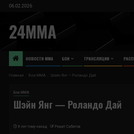
Перейти
06.02.2026
к
содержимому
24MMA
НОВОСТИ ММА
БОИ
ТРАНСЛЯЦИИ
РАСП
Главная
Бои ММА
Шэйн Янг — Роландо Дай
Бои ММА
Шэйн Янг — Роландо Дай
8 лет тому назад
Решит Сабитов