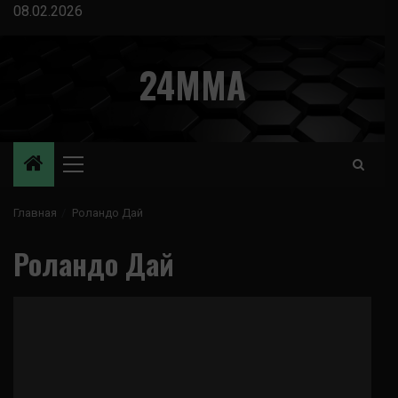
Перейти
08.02.2026
к
содержимому
24MMA
Основное
меню
Главная
Роландо Дай
Роландо Дай