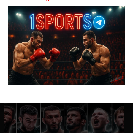
А как смотреть с ноутбука?
Анонимно
к
Расписание боев UFC
Кусок говна ты, существом даже нельзя ,такое как ты назвать!
Анонимно
к
Конор МакГрегор
УЧ
Анонимно
к
Рэнди Браун — Николас Далби
не запускается ни один бой, реклама есть, а когда
заканчивается начинается загрузка видео длиною в жизнь.
Исправьте пожалуйста
ВОЗМОЖНО, ВЫ ПРОПУСТИЛИ